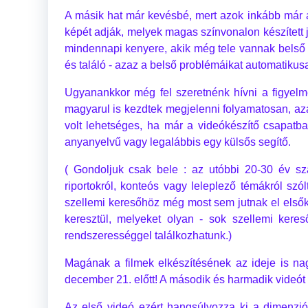
A másik hat már kevésbé, mert azok inkább már a 
képét adják, melyek magas színvonalon készített 
mindennapi kenyere, akik még tele vannak belső fe
és találó - azaz a belső problémáikat automatikus
Ugyanankkor még fel szeretnénk hívni a figyelm
magyarul is kezdtek megjelenni folyamatosan, azaz
volt lehetséges, ha már a videókészítő csapatba
anyanyelvű vagy legalábbis egy külsős segítő.
( Gondoljuk csak bele : az utóbbi 20-30 év sz
riportokról, konteós vagy leleplező témákról s
szellemi keresőhöz még most sem jutnak el elsőké
keresztül, melyeket olyan - sok szellemi keres
rendszerességgel találkozhatunk.)
Magának a filmek elkészítésének az ideje is na
december 21. előtt! A második és harmadik videó
Az első videó ezért hangsúlyozza ki a dimenzi