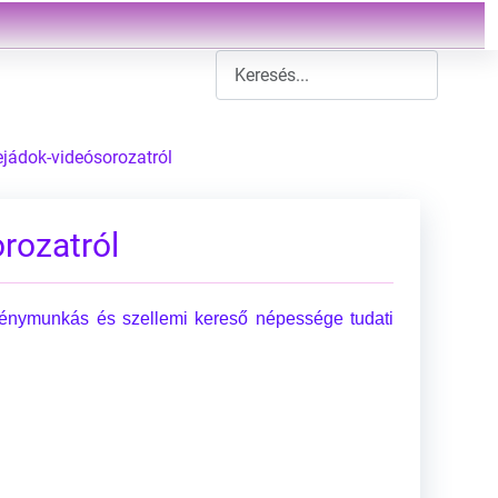
Type 2 or more characters for result
jádok-videósorozatról
rozatról
 fénymunkás és szellemi kereső népessége tudati