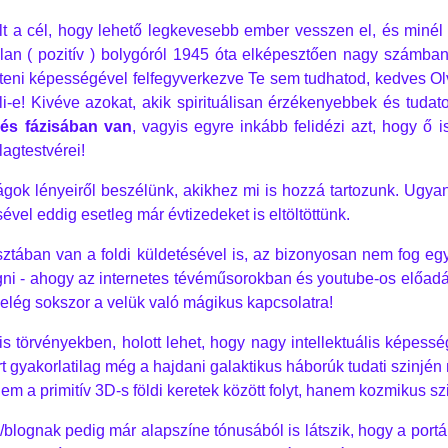
volt a cél, hogy lehető legkevesebb ember vesszen el, és minél
talan ( pozitív ) bolygóról 1945 óta elképesztően nagy számba
teni képességével felfegyverkezve Te sem tudhatod, kedves Olva
li-e! Kivéve azokat, akik spirituálisan érzékenyebbek és tudat
és fázisában van
, vagyis egyre inkább felidézi azt, hogy ő 
lagtestvérei!
lágok lényeiről beszélünk, akikhez mi is hozzá tartozunk. Ugya
vel eddig esetleg már évtizedeket is eltöltöttünk.
isztában van a foldi küldetésével is, az bizonyosan nem fog e
gni - ahogy az internetes tévéműsorokban és youtube-os előadá
 elég sokszor a velük való mágikus kapcsolatra!
uális törvényekben, holott lehet, hogy nagy intellektuális képe
 gyakorlatilag még a hajdani galaktikus háborúk tudati szinjé
nem a primitív 3D-s földi keretek között folyt, hanem kozmikus sz
blognak pedig már alapszíne tónusából is látszik, hogy a port