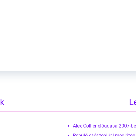
ltozás
ek
L
Alex Collier előadása 2007-
Repülő csészealjjal meglátog