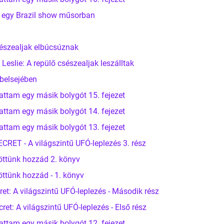
l egy Brazil show műsorban
sészealjak elbúcsúznak
slie: A repülő csészealjak leszálltak
belsejében
attam egy másik bolygót 15. fejezet
attam egy másik bolygót 14. fejezet
attam egy másik bolygót 13. fejezet
ET - A világszintű UFÓ-leplezés 3. rész
öttünk hozzád 2. könyv
öttünk hozzád - 1. könyv
et: A világszintű UFÓ-leplezés - Második rész
t: A világszintű UFÓ-leplezés - Első rész
attam egy másik bolygót 12. fejezet