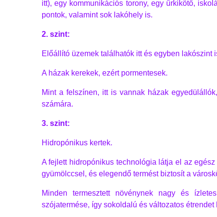
itt), egy kommunikációs torony, egy űrkikötő, iskol
pontok, valamint sok lakóhely is.
2. szint:
Előállító üzemek találhatók itt és egyben lakószint i
A házak kerekek, ezért pormentesek.
Mint a felszínen, itt is vannak házak egyedüláll
számára.
3. szint:
Hidropónikus kertek.
A fejlett hidropónikus technológia látja el az egész
gyümölccsel, és elegendő termést biztosít a város
Minden termesztett növénynek nagy és ízlete
szójatermése, így sokoldalú és változatos étrendet 