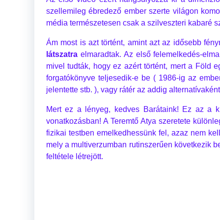
szellemileg ébredező ember szerte világon komoly
média természetesen csak a szilveszteri kabaré szi
Ám most is azt történt, amint azt az idősebb fén
látszatra
elmaradtak. Az első felemelkedés-elmara
mivel tudták, hogy ez azért történt, mert a Föld 
forgatókönyve teljesedik-e be ( 1986-ig az ember
jelentette stb. ), vagy rátér az addig alternatíva
Mert ez a lényeg, kedves Barátaink! Ez az a k
vonatkozásban! A Teremtő Atya szeretete különle
fizikai testben emelkedhessünk fel, azaz nem kell
mely a multiverzumban rutinszerűen következik be m
feltétele létrejött.