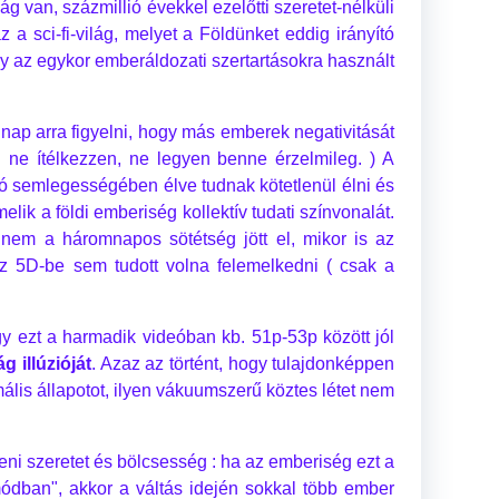
g van, százmillió évekkel ezelőtti szeretet-nélküli
 a sci-fi-világ, melyet a Földünket eddig irányító
ogy az egykor emberáldozati szertartásokra használt
ap arra figyelni, hogy más emberek negativitását
g ne ítélkezzen, ne legyen benne érzelmileg. ) A
záró semlegességében élve tudnak kötetlenül élni és
ik a földi emberiség kollektív tudati színvonalát.
t nem a háromnapos sötétség jött el, mikor is az
z 5D-be sem tudott volna felemelkedni ( csak a
gy ezt a harmadik videóban kb. 51p-53p között jól
g illúzióját
. Azaz az történt, hogy tulajdonképpen
lis állapotot, ilyen vákuumszerű köztes létet nem
ni szeretet és bölcsesség : ha az emberiség ezt a
dban", akkor a váltás idején sokkal több ember