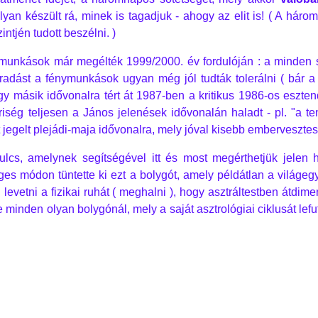
an készült rá, minek is tagadjuk - ahogy az elit is! ( A hár
ntjén tudott beszélni. )
ymunkások már megélték 1999/2000. év fordulóján : a minden sp
dást a fénymunkások ugyan még jól tudták tolerálni ( bár a s
egy másik idővonalra tért át 1987-ben a kritikus 1986-os eszte
iség teljesen a János jelenések idővonalán haladt - pl. "a te
ként jegelt plejádi-maja idővonalra, mely jóval kisebb embervesz
ulcs, amelynek segítségével itt és most megérthetjük jelen 
ges módon tüntette ki ezt a bolygót, amely példátlan a világe
 levetni a fizikai ruhát ( meghalni ), hogy asztráltestben átd
inden olyan bolygónál, mely a saját asztrológiai ciklusát lefuto