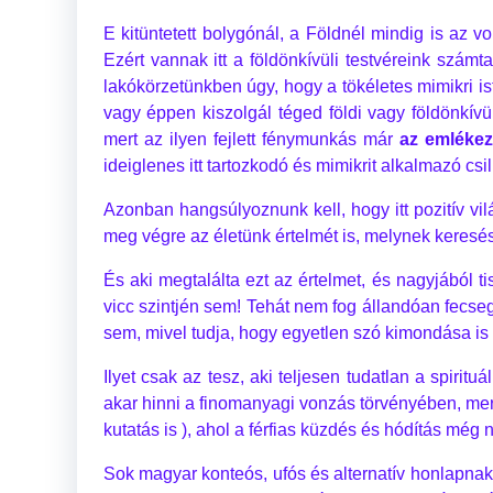
E kitüntetett bolygónál, a Földnél mindig is az 
Ezért vannak itt a földönkívüli testvéreink szám
lakókörzetünkben úgy, hogy a tökéletes mimikri is
vagy éppen kiszolgál téged földi vagy földönkívü
mert az ilyen fejlett fénymunkás már
az emlékez
ideiglenes itt tartozkodó és mimikrit alkalmazó csil
Azonban hangsúlyoznunk kell, hogy itt pozitív vi
meg végre az életünk értelmét is, melynek keresésé
És aki megtalálta ezt az értelmet, és nagyjából t
vicc szintjén sem! Tehát nem fog állandóan fecse
sem, mivel tudja, hogy egyetlen szó kimondása is
Ilyet csak az tesz, aki teljesen tudatlan a spirit
akar hinni a finomanyagi vonzás törvényében, mert
kutatás is ), ahol a férfias küzdés és hódítás még 
Sok magyar konteós, ufós és alternatív honlapnak/