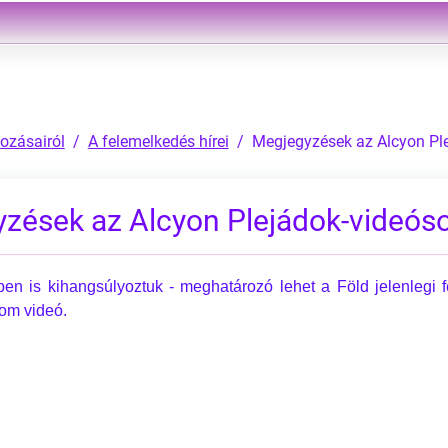
ozásairól
A felemelkedés hírei
Megjegyzések az Alcyon Ple
zések az Alcyon Plejádok-videóso
ben is kihangsúlyoztuk - meghatározó lehet a Föld jelenlegi
om videó.