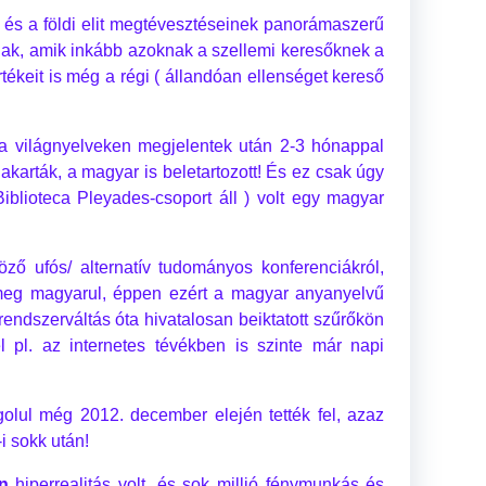
k és a földi elit megtévesztéseinek panorámaszerű
knak, amik inkább azoknak a szellemi keresőknek a
tékeit is még a régi ( állandóan ellenséget kereső
 a világnyelveken megjelentek után 2-3 hónappal
akarták, a magyar is beletartozott! És ez csak úgy
iblioteca Pleyades-csoport áll ) volt egy magyar
ő ufós/ alternatív tudományos konferenciákról,
s meg magyarul, éppen ezért a magyar anyanyelvű
endszerváltás óta hivatalosan beiktatott szűrőkön
l pl. az internetes tévékben is szinte már napi
olul még 2012. december elején tették fel, azaz
i sokk után!
n
hiperrealitás volt, és sok millió fénymunkás és