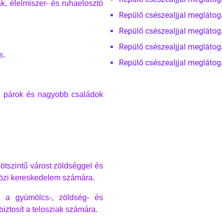
ák, élelmiszer- és ruhaelosztó
Repülő csészealjjal meglátog
Repülő csészealjjal meglátog
Repülő csészealjjal meglátog
s.
Repülő csészealjjal meglátog
ók, párok és nagyobb családok
 ötszintű várost zöldséggel és
közi kereskedelem számára.
s a gyümölcs-, zöldség- és
biztosít a telosziak számára.