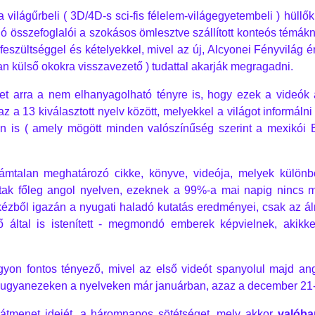
világűrbeli ( 3D/4D-s sci-fis félelem-világegyetembeli ) hüllő
jó összefoglalói a szokásos ömlesztve szállított konteós témá
szültséggel és kételyekkel, mivel az új, Alcyonei Fényvilág ér
an külső okokra visszavezető ) tudattal akarják megragadni.
et arra a nem elhanyagolható tényre is, hogy ezek a videók
 a 13 kiválasztott nyelv között, melyekkel a világot informálni 
n is ( amely mögött minden valószínűség szerint a mexikói B
ámtalan meghatározó cikke, könyve, videója, melyek különböz
zóltak főleg angol nyelven, ezeknek a 99%-a mai napig ninc
zből igazán a nyugati haladó kutatás eredményei, csak az álr
ő által is istenített - megmondó emberek képvielnek, akikke
gyon fontos tényező, mivel az első videót spanyolul majd ang
t ugyanezeken a nyelveken már januárban, azaz a december 21-
óátmenet idejét, a háromnapos sötétséget, mely akkor
valóba