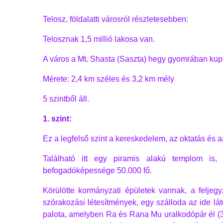
Telosz, földalatti városról részletesebben:
Telosznak 1,5 millió lakosa van.
A város a Mt. Shasta (Saszta) hegy gyomrában kup
Mérete: 2,4 km széles és 3,2 km mély
5 szintből áll.
1. szint:
Ez a legfelső szint a kereskedelem, az oktatás és a
Található itt egy piramis alakú templom is,
befogadóképessége 50.000 fő.
Körülötte kormányzati épületek vannak, a feljeg
szórakozási létesítmények, egy szálloda az ide lá
palota, amelyben Ra és Rana Mu uralkodópár él (3