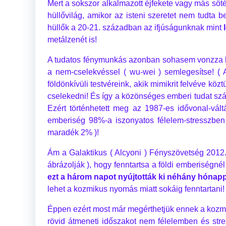
Mert a sokszor alkalmazott éjfekete vagy más sötét
hüllővilág, amikor az isteni szeretet nem tudta b
hüllők a 20-21. században az ifjúságunknak mint
metálzenét is!
A tudatos fénymunkás azonban sohasem vonzza be 
a nem-cselekvéssel ( wu-wei ) semlegesítse! ( A
földönkívüli testvéreink, akik mimikrit felvéve kö
cselekedni! És így a közönséges emberi tudat szám
Ezért történhetett meg az 1987-es idővonal-vált
emberiség 98%-a iszonyatos félelem-stresszben
maradék 2% )!
Ám a Galaktikus ( Alcyoni ) Fényszövetség 2012. 
ábrázolják ), hogy fenntartsa a földi emberiségné
ezt a három napot nyújtották ki néhány hónapp
lehet a kozmikus nyomás miatt sokáig fenntartani!
Éppen ezért most már megérthetjük ennek a kozmik
rövid átmeneti időszakot nem félelemben és st