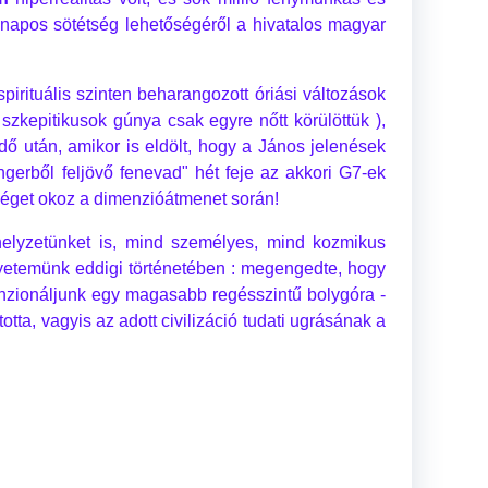
omnapos sötétség lehetőségéről a hivatalos magyar
irituális szinten beharangozott óriási változások
zkepitikusok gúnya csak egyre nőtt körülöttük ),
ndő után, amikor is eldölt, hogy a János jelenések
ngerből feljövő fenevad" hét feje az akkori G7-ek
teséget okoz a dimenzióátmenet során!
helyzetünket is, mind személyes, mind kozmikus
gyetemünk eddigi történetében : megengedte, hogy
imenzionáljunk egy magasabb regésszintű bolygóra -
tta, vagyis az adott civilizáció tudati ugrásának a