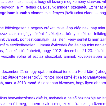
 alapszín azt mutatja, hogy ott bizony még kemény starwars-vilá
eragyogni a mi férfias galaxisunk minden szegletét. Ez tehát az
legdinamikusabb elemet
, mint fényes jövőt tudott eladni - ah
fölöslegesen a negatív erőket, mivel épp elég neki nap mint n
zaz csak megfigyelőként érzékelje a környezetét, de lelkile
ztünk vannak, pont ezt csinálják : az Isteni Fény senkit ki nem 
ára érzékelhetetlenül immár évtizedek óta és nap mint nap emel
ás, és ezért történhetett, hogy 2012. december 21-23. közöt
 vészelte volna át ezt az időszakot, aminek következtében a
december 21-én egy újabb mátrixot terített a Föld köré ( aho
l ( az átlagember rendkívúl fontos rögeszméjét )
a folyamatossá
á, max. a 2013. évvé.
Az azonban bizonyos, hogy ilyen abnormá
us beavatkozásnak okát is, melynek a belső ösztönzóje az iste
resszben éli meg, hanem csak a megszokott "rabszolga-üzemmó