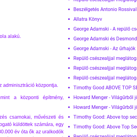
Beszélgetés Antonio Rossiva
Allatra Könyv
George Adamski - A repülő c
ola alakú.
George Adamski és Desmond Le
George Adamski - Az űrhajók 
Repülő csészealjjal meglátog
Repülő csészealjjal meglátog
Repülő csészealjjal meglátog
z adminisztráció központja.
Timothy Good ABOVE TOP SECR
Howard Menger - Világűrből j
 mint a központi építmény,
Howard Menger - Világűrből j
Timothy Good: Above top secr
yzés csarnokai, művészeti és
togató küldöttek számára, egy
Timothy Good: Above Top Secre
0.000 év óta ők az uralkodók
Repülő csészealjjal meglátog