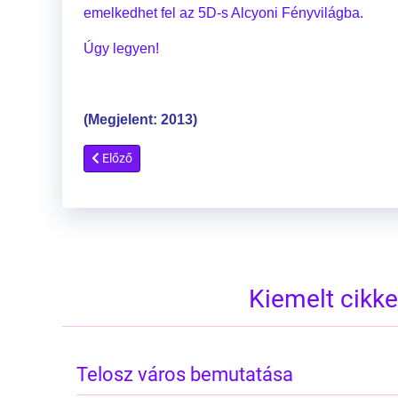
emelkedhet fel az 5D-s Alcyoni Fényvilágba.
Úgy legyen!
(Megjelent: 2013)
Előző cikk: Börtönfalakon belül sohasem lehet valódi vá
Előző
Kiemelt cikk
Telosz város bemutatása