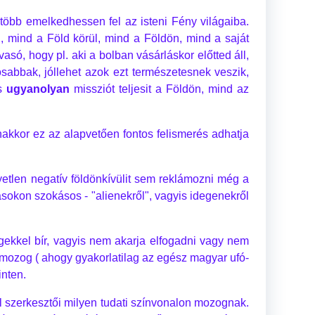
 több emelkedhessen fel az isteni Fény világaiba.
n, mind a Föld körül, mind a Földön, mind a saját
só, hogy pl. aki a bolban vásárláskor előtted áll,
osabbak, jóllehet azok ezt természetesnek veszik,
is
ugyanolyan
missziót teljesit a Földön, mind az
nakkor ez az alapvetően fontos felismerés adhatja
gyetlen negatív földönkívülit sem reklámozni még a
sokon szokásos - "alienekről", vagyis idegenekről
sségekkel bír, vagyis nem akarja elfogadni vagy nem
n mozog ( ahogy gyakorlatilag az egész magyar ufó-
inten.
ál szerkesztői milyen tudati színvonalon mozognak.