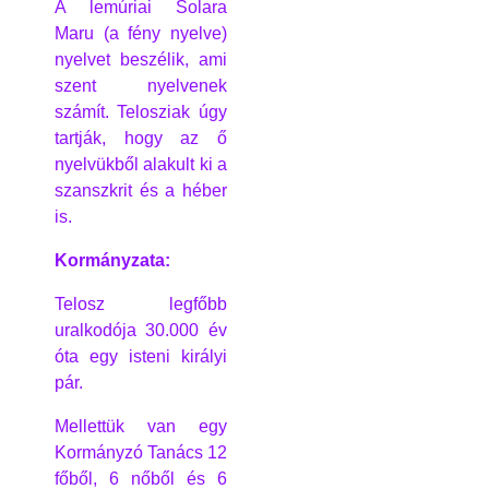
A lemúriai Solara
Maru (a fény nyelve)
nyelvet beszélik, ami
szent nyelvenek
számít. Telosziak úgy
tartják, hogy az ő
nyelvükből alakult ki a
szanszkrit és a héber
is.
Kormányzata:
Telosz legfőbb
uralkodója 30.000 év
óta egy isteni királyi
pár.
Mellettük van egy
Kormányzó Tanács 12
főből, 6 nőből és 6