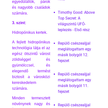
egyedülállók, párok
és nagyobb családok
Timothy Good: Above
számára.
Top Secret: A
3. szint:
világszintű UFÓ-
leplezés - Első rész
Hidropónikus kertek.
A fejlett hidropónikus
Repülő csészealjjal
technológia látja el az
meglátogattam egy
egész ötszintű várost
másik bolygót 12.
zöldséggel és
fejezet
gyümölccsel, és
elegendő termést
Repülő csészealjjal
biztosít a városközi
meglátogattam egy
kereskedelem
másik bolygót 11.
számára.
fejezet
Minden termesztett
növénynek nagy és
Repülő csészealjjal