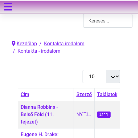
Keresés
Type 2 or more characters
Kezdőlap
Kontakta-irodalom
Kontakta - irodalom
Tételek #
Cím
Szerző
Találatok
Dianna Robbins -
Belső Föld (11.
NY.T.L.
2111
fejezet)
Eugene H. Drake: