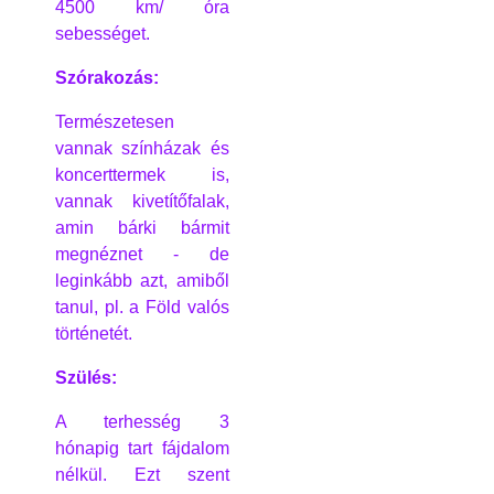
4500 km/ óra
sebességet.
Szórakozás:
Természetesen
vannak színházak és
koncerttermek is,
vannak kivetítőfalak,
amin bárki bármit
megnéznet - de
leginkább azt, amiből
tanul, pl. a Föld valós
történetét.
Szülés:
A terhesség 3
hónapig tart fájdalom
nélkül. Ezt szent