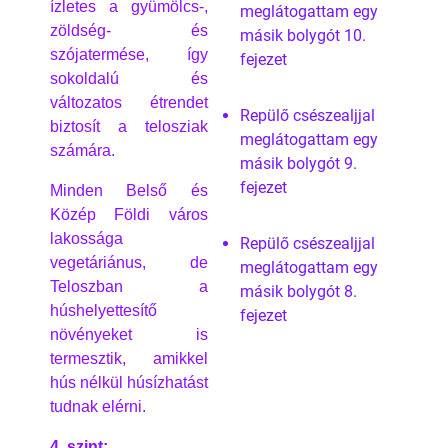
ízletes a gyümölcs-,
meglátogattam egy
zöldség- és
másik bolygót 10.
szójatermése, így
fejezet
sokoldalú és
változatos étrendet
Repülő csészealjjal
biztosít a telosziak
meglátogattam egy
számára.
másik bolygót 9.
fejezet
Minden Belső és
Közép Földi város
lakossága
Repülő csészealjjal
vegetáriánus, de
meglátogattam egy
Teloszban a
másik bolygót 8.
húshelyettesítő
fejezet
növényeket is
termesztik, amikkel
hús nélkül húsízhatást
tudnak elérni.
4. szint: