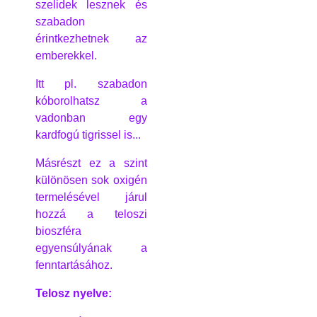
szelidek lesznek és
szabadon
érintkezhetnek az
emberekkel.
Itt pl. szabadon
kóborolhatsz a
vadonban egy
kardfogú tigrissel is...
Másrészt ez a szint
különösen sok oxigén
termelésével járul
hozzá a teloszi
bioszféra
egyensúlyának a
fenntartásához.
Telosz nyelve: