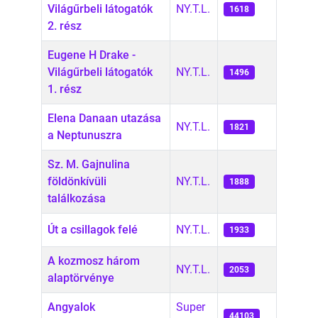
Világűrbeli látogatók
NY.T.L.
1618
2. rész
Eugene H Drake -
Világűrbeli látogatók
NY.T.L.
1496
1. rész
Elena Danaan utazása
NY.T.L.
1821
a Neptunuszra
Sz. M. Gajnulina
földönkívüli
NY.T.L.
1888
találkozása
Út a csillagok felé
NY.T.L.
1933
A kozmosz három
NY.T.L.
2053
alaptörvénye
Angyalok
Super
44103