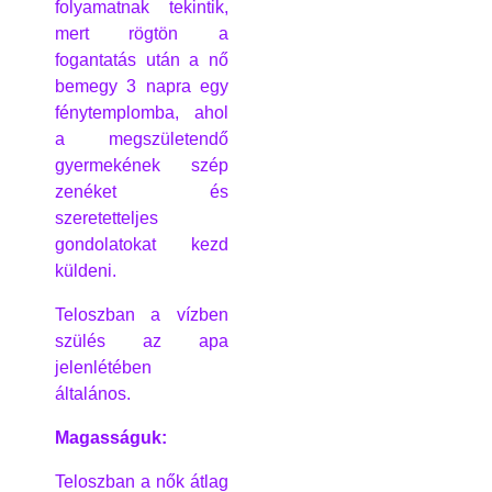
folyamatnak tekintik,
mert rögtön a
fogantatás után a nő
bemegy 3 napra egy
fénytemplomba, ahol
a megszületendő
gyermekének szép
zenéket és
szeretetteljes
gondolatokat kezd
küldeni.
Teloszban a vízben
szülés az apa
jelenlétében
általános.
Magasságuk:
Teloszban a nők átlag