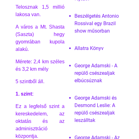
Telosznak 1,5 millió
lakosa van.
Beszélgetés Antonio
Rossival egy Brazil
A város a Mt. Shasta
show műsorban
(Saszta) hegy
gyomrában kupola
Allatra Könyv
alakú.
Mérete: 2,4 km széles
George Adamski - A
és 3,2 km mély
repülő csészealjak
elbúcsúznak
5 szintből áll.
1. szint:
George Adamski és
Desmond Leslie: A
Ez a legfelső szint a
repülő csészealjak
kereskedelem, az
leszálltak
oktatás és az
adminisztráció
központja.
George Adamski - Az