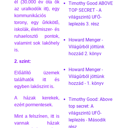
él (30.000 év óta ők
Timothy Good ABOVE
az uralkodók itt), egy
TOP SECRET - A
kommunikációs
világszintű UFÓ-
torony, egy űrkikötő,
leplezés 3. rész
iskolák, élelmiszer- és
ruhaelosztó pontok,
Howard Menger -
valamint sok lakóhely
Világűrből jöttünk
is.
hozzád 2. könyv
2. szint:
Howard Menger -
Előállító üzemek
Világűrből jöttünk
találhatók itt és
hozzád - 1. könyv
egyben lakószint is.
A házak kerekek,
Timothy Good: Above
ezért pormentesek.
top secret: A
világszintű UFÓ-
Mint a felszínen, itt is
leplezés - Második
vannak házak
rész