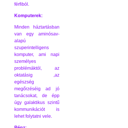
férfiból.
Komputerek:
Minden háztartásban
van egy aminósav-
alapú
szuperintelligens
komputer, ami napi
személyes
problémáktól, az
oktatásig ,az
egészség
megőrzéséig ad jó
tanácsokat, de épp
úgy galaktikus szintű
kommunikációt is
lehet folytatni vele.
Pénz: