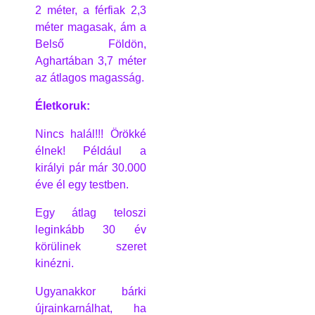
2 méter, a férfiak 2,3
méter magasak, ám a
Belső Földön,
Aghartában 3,7 méter
az átlagos magasság.
Életkoruk:
Nincs halál!!! Örökké
élnek! Például a
királyi pár már 30.000
éve él egy testben.
Egy átlag teloszi
leginkább 30 év
körülinek szeret
kinézni.
Ugyanakkor bárki
újrainkarnálhat, ha