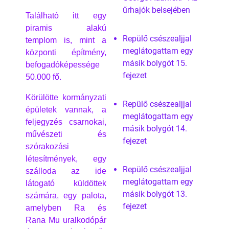
űrhajók belsejében
Található itt egy
piramis alakú
Repülő csészealjjal
templom is, mint a
meglátogattam egy
központi építmény,
másik bolygót 15.
befogadóképessége
fejezet
50.000 fő.
Körülötte kormányzati
Repülő csészealjjal
épületek vannak, a
meglátogattam egy
feljegyzés csarnokai,
másik bolygót 14.
művészeti és
fejezet
szórakozási
létesítmények, egy
Repülő csészealjjal
szálloda az ide
meglátogattam egy
látogató küldöttek
másik bolygót 13.
számára, egy palota,
fejezet
amelyben Ra és
Rana Mu uralkodópár