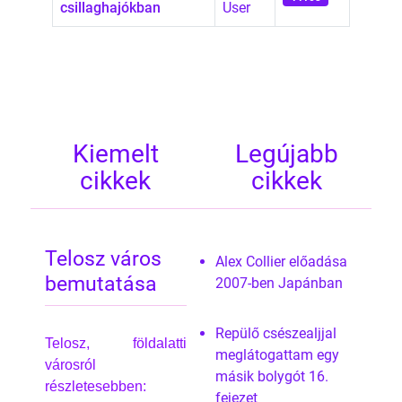
csillaghajókban
User
A cikkek táblázata
Kiemelt
Legújabb
cikkek
cikkek
Telosz város
Alex Collier előadása
bemutatása
2007-ben Japánban
Repülő csészealjjal
Telosz, földalatti
meglátogattam egy
városról
másik bolygót 16.
részletesebben:
fejezet