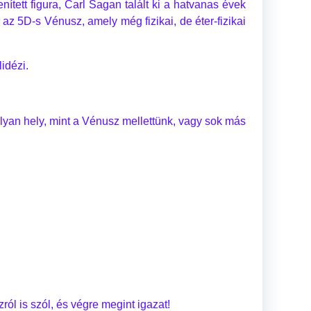
nített figura, Carl Sagan talált ki a hatvanas évek
gy az 5D-s Vénusz, amely még fizikai, de éter-fizikai
idézi.
olyan hely, mint a Vénusz mellettünk, vagy sok más
ól is szól, és végre megint igazat!