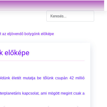
Type 2 or more characters for result
t az eljövendő bolygónk előképe
k előképe
öldünk életét mutatja be tőlünk csupán 42 millió
terplanetáris kapcsolat, ami mögött megint csak a