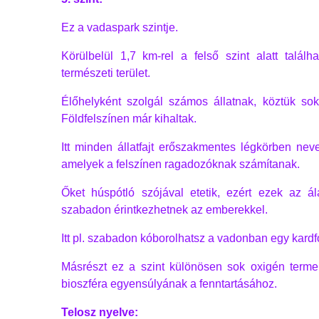
Ez a vadaspark szintje.
Körülbelül 1,7 km-rel a felső szint alatt talál
természeti terület.
Élőhelyként szolgál számos állatnak, köztük sok
Földfelszínen már kihaltak.
Itt minden állatfajt erőszakmentes légkörben nevel
amelyek a felszínen ragadozóknak számítanak.
Őket húspótló szójával etetik, ezért ezek az ál
szabadon érintkezhetnek az emberekkel.
Itt pl. szabadon kóborolhatsz a vadonban egy kardfog
Másrészt ez a szint különösen sok oxigén termel
bioszféra egyensúlyának a fenntartásához.
Telosz nyelve: