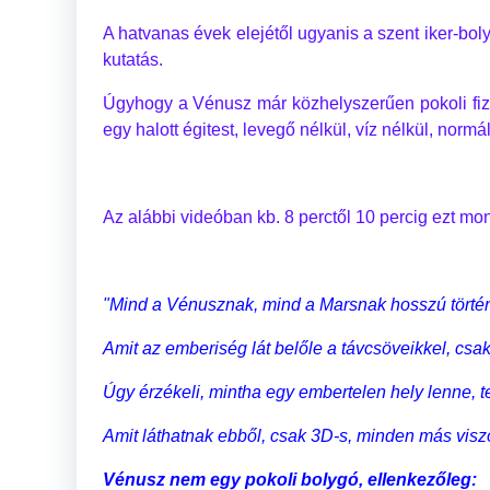
A hatvanas évek elejétől ugyanis a szent iker-bol
kutatás.
Úgyhogy a Vénusz már közhelyszerűen pokoli fizika
egy halott égitest, levegő nélkül, víz nélkül, normáli
Az alábbi videóban kb. 8 perctől 10 percig ezt mo
"Mind a Vénusznak, mind a Marsnak hosszú történ
Amit az emberiség lát belőle a távcsöveikkel, csak
Úgy érzékeli, mintha egy embertelen hely lenne, 
Amit láthatnak ebből, csak 3D-s, minden más visz
Vénusz nem egy pokoli bolygó, ellenkezőleg: