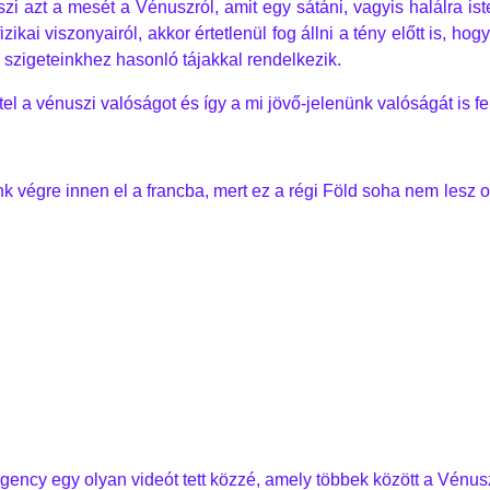
zi azt a mesét a Vénuszról, amit egy sátáni, vagyis halálra iste
zikai viszonyairól, akkor értetlenül fog állni a tény előtt is, ho
 szigeteinkhez hasonló tájakkal rendelkezik.
 a vénuszi valóságot és így a mi jövő-jelenünk valóságát is fel
k végre innen el a francba, mert ez a régi Föld soha nem lesz 
ency egy olyan videót tett közzé, amely többek között a Vénuszr