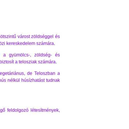
 ötszintű várost zöldséggel és
közi kereskedelem számára.
s a gyümölcs-, zöldség- és
biztosít a telosziak számára.
egetáriánus, de Teloszban a
hús nélkül húsízhatást tudnak
gő feldolgozó létesítmények,