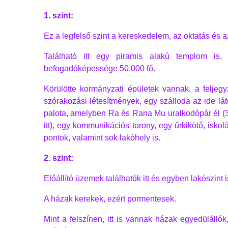
1. szint:
Ez a legfelső szint a kereskedelem, az oktatás és a
Található itt egy piramis alakú templom is,
befogadóképessége 50.000 fő.
Körülötte kormányzati épületek vannak, a feljeg
szórakozási létesítmények, egy szálloda az ide lá
palota, amelyben Ra és Rana Mu uralkodópár él (3
itt), egy kommunikációs torony, egy űrkikötő, iskol
pontok, valamint sok lakóhely is.
2. szint:
Előállító üzemek találhatók itt és egyben lakószint i
A házak kerekek, ezért pormentesek.
Mint a felszínen, itt is vannak házak egyedüláll