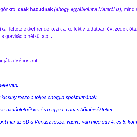
ygónkról
csak hazudnak
(ahogy egyébként a Marsról is)
, mind 
i feltételekkel rendelkezik a kollektív tudatban évtizedek ót
s gravitáció nélkül stb...
ndják a Vénuszról:
ete van.
 kicsiny része a teljes energia-spektrumának.
tele metánfelhőkkel és nagyon magas hőmérséklettel.
ont már az 5D-s Vénusz része, vagyis van még egy 4. és 5. kom