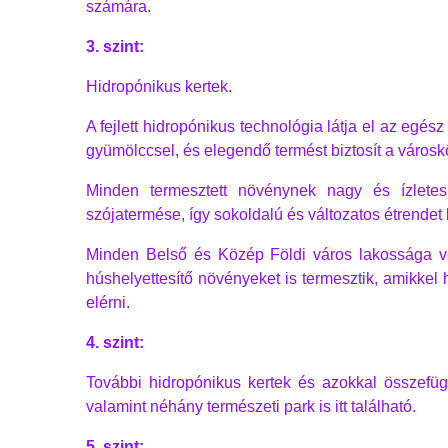
számára.
3. szint:
Hidropónikus kertek.
A fejlett hidropónikus technológia látja el az egész
gyümölccsel, és elegendő termést biztosít a város
Minden termesztett növénynek nagy és ízlete
szójatermése, így sokoldalú és változatos étrendet 
Minden Belső és Közép Földi város lakossága v
húshelyettesítő növényeket is termesztik, amikkel 
elérni.
4. szint:
További hidropónikus kertek és azokkal összefüg
valamint néhány természeti park is itt található.
5. szint: