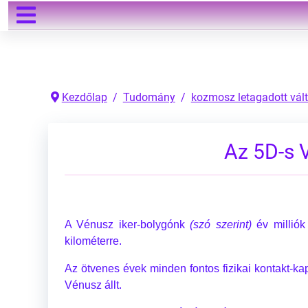
Keresés
Kezdőlap
Tudomány
kozmosz letagadott vált
Az 5D-s 
A Vénusz iker-bolygónk
(szó szerint)
év milliók
kilométerre.
Az ötvenes évek minden fontos fizikai kontakt-ka
Vénusz állt.