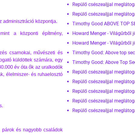
Repülő csészealjjal meglátog
Repülő csészealjjal meglátog
z adminisztráció központja.
Timothy Good ABOVE TOP SECR
Howard Menger - Világűrből j
 mint a központi építmény,
Howard Menger - Világűrből j
Timothy Good: Above top secr
yzés csarnokai, művészeti és
togató küldöttek számára, egy
Timothy Good: Above Top Secre
0.000 év óta ők az uralkodók
Repülő csészealjjal meglátog
ák, élelmiszer- és ruhaelosztó
Repülő csészealjjal meglátog
Repülő csészealjjal meglátog
Repülő csészealjjal meglátog
s.
Repülő csészealjjal meglátog
ók, párok és nagyobb családok