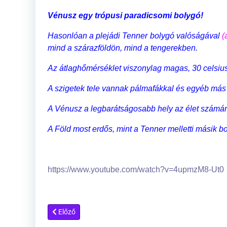
Vénusz egy trópusi paradicsomi bolygó!
Hasonlóan a plejádi Tenner bolygó valóságával
(
mind a szárazföldön, mind a tengerekben.
Az átlaghőmérséklet viszonylag magas, 30 celsius
A szigetek tele vannak pálmafákkal és egyéb más 
A Vénusz a legbarátságosabb hely az élet számára
A Föld most erdős, mint a Tenner melletti másik bo
https://www.youtube.com/watch?v=4upmzM8-Ut0
Előző cikk: Üvegkupolák a Naprendszerben
Előző