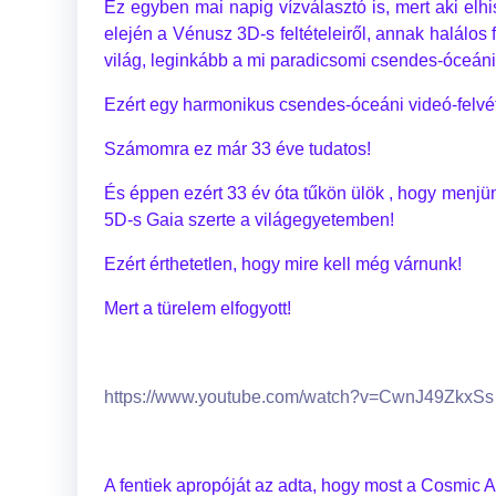
Ez egyben mai napig vízválasztó is, mert aki elhis
elején a Vénusz 3D-s feltételeiről, annak halálos fi
világ, leginkább a mi paradicsomi csendes-óceáni
Ezért egy harmonikus csendes-óceáni videó-felvétel
Számomra ez már 33 éve tudatos!
És éppen ezért 33 év óta tűkön ülök , hogy menjün
5D-s Gaia szerte a világegyetemben!
Ezért érthetetlen, hogy mire kell még várnunk!
Mert a türelem elfogyott!
https://www.youtube.com/watch?v=CwnJ49ZkxSs
A fentiek apropóját az adta, hogy most a Cosmic Ag