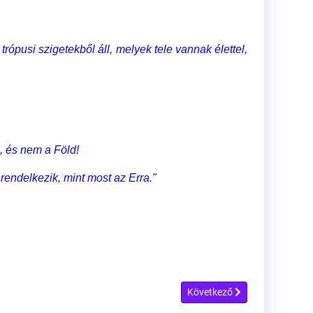
trópusi szigetekből áll, melyek tele vannak élettel,
, és nem a Föld!
 rendelkezik, mint most az Erra."
Következő cikk: Régi és új kép
Következő