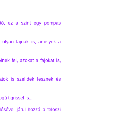
ható, ez a szint egy pompás
 olyan fajnak is, amelyek a
nek fel, azokat a fajokat is,
atok is szelidek lesznek és
ú tigrissel is...
ésével járul hozzá a teloszi