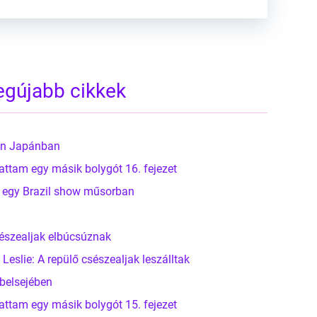
egújabb cikkek
ben Japánban
attam egy másik bolygót 16. fejezet
l egy Brazil show műsorban
sészealjak elbúcsúznak
slie: A repülő csészealjak leszálltak
belsejében
attam egy másik bolygót 15. fejezet