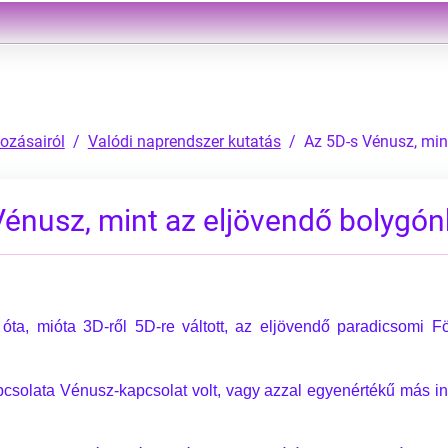
ozásairól
Valódi naprendszer kutatás
Az 5D-s Vénusz, min
Vénusz, mint az eljövendő bolygón
 óta, mióta 3D-ről 5D-re váltott, az eljövendő paradicsomi F
pcsolata Vénusz-kapcsolat volt, vagy azzal egyenértékű más in