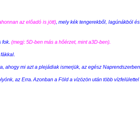
ahonnan az előadó is jött)
, mely kék tengerekből, lagúnákból és 
 fok.
(megj: 5D-ben más a hőérzet, mint a3D-ben).
fákkal.
, ahogy mi azt a plejádiak ismerjük, az egész Naprendszerben
lyónk, az Erra. Azonban a Föld a vízözön után több vízfelülettel