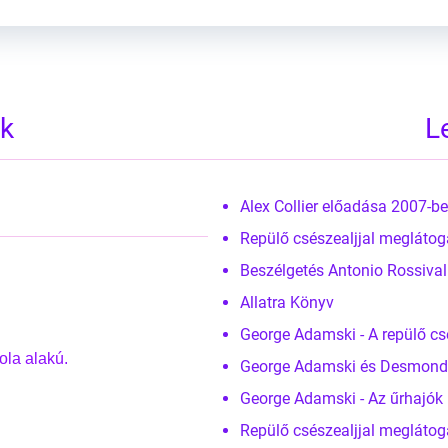
ek
L
Alex Collier előadása 2007-
Repülő csészealjjal meglátog
Beszélgetés Antonio Rossiva
Allatra Könyv
George Adamski - A repülő c
ola alakú.
George Adamski és Desmond Le
George Adamski - Az űrhajók 
Repülő csészealjjal meglátog