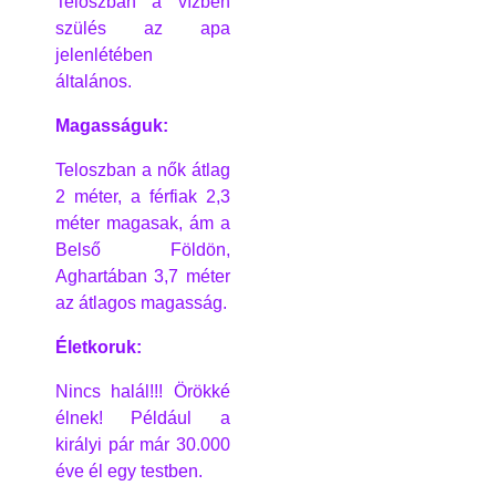
Teloszban a vízben
szülés az apa
jelenlétében
általános.
Magasságuk:
Teloszban a nők átlag
2 méter, a férfiak 2,3
méter magasak, ám a
Belső Földön,
Aghartában 3,7 méter
az átlagos magasság.
Életkoruk:
Nincs halál!!! Örökké
élnek! Például a
királyi pár már 30.000
éve él egy testben.