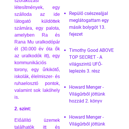
szórakozási
létesítmények, egy
Repülő csészealjjal
szálloda az ide
meglátogattam egy
látogató küldöttek
másik bolygót 13.
számára, egy palota,
fejezet
amelyben Ra és
Rana Mu uralkodópár
él (30.000 év óta ők
Timothy Good ABOVE
az uralkodók itt), egy
TOP SECRET - A
kommunikációs
világszintű UFÓ-
torony, egy űrkikötő,
leplezés 3. rész
iskolák, élelmiszer- és
ruhaelosztó pontok,
Howard Menger -
valamint sok lakóhely
Világűrből jöttünk
is.
hozzád 2. könyv
2. szint:
Howard Menger -
Előállító üzemek
Világűrből jöttünk
találhatók itt és