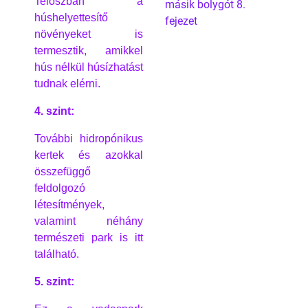
Teloszban a
másik bolygót 8.
húshelyettesítő
fejezet
növényeket is
termesztik, amikkel
hús nélkül húsízhatást
tudnak elérni.
4. szint:
További hidropónikus
kertek és azokkal
összefüggő
feldolgozó
létesítmények,
valamint néhány
természeti park is itt
található.
5. szint: