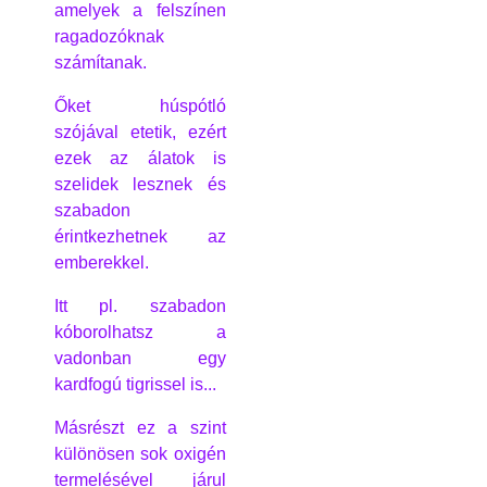
amelyek a felszínen
ragadozóknak
számítanak.
Őket húspótló
szójával etetik, ezért
ezek az álatok is
szelidek lesznek és
szabadon
érintkezhetnek az
emberekkel.
Itt pl. szabadon
kóborolhatsz a
vadonban egy
kardfogú tigrissel is...
Másrészt ez a szint
különösen sok oxigén
termelésével járul