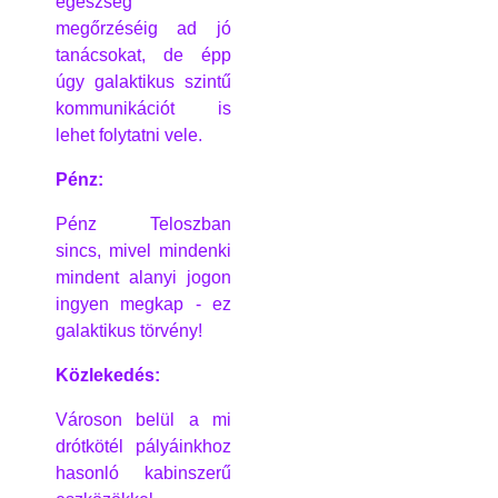
egészség
megőrzéséig ad jó
tanácsokat, de épp
úgy galaktikus szintű
kommunikációt is
lehet folytatni vele.
Pénz:
Pénz Teloszban
sincs, mivel mindenki
mindent alanyi jogon
ingyen megkap - ez
galaktikus törvény!
Közlekedés:
Városon belül a mi
drótkötél pályáinkhoz
hasonló kabinszerű