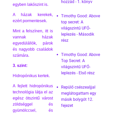
hozzád - 1. könyv
egyben lakószint is.
A házak kerekek,
Timothy Good: Above
ezért pormentesek.
top secret: A
világszintű UFÓ-
Mint a felszínen, itt is
leplezés - Második
vannak házak
rész
egyedülállók, párok
és nagyobb családok
Timothy Good: Above
számára.
Top Secret: A
3. szint:
világszintű UFÓ-
leplezés - Első rész
Hidropónikus kertek.
A fejlett hidropónikus
Repülő csészealjjal
technológia látja el az
meglátogattam egy
egész ötszintű várost
másik bolygót 12.
zöldséggel és
fejezet
gyümölccsel, és