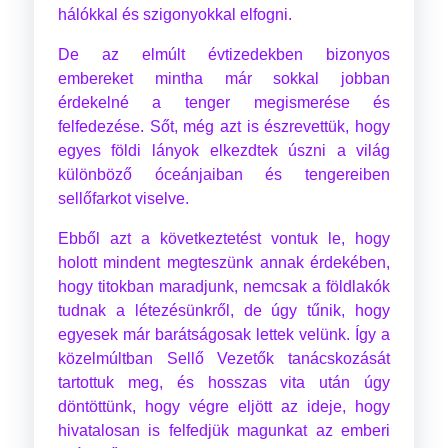
hálókkal és szigonyokkal elfogni.
De az elmúlt évtizedekben bizonyos
embereket mintha már sokkal jobban
érdekelné a tenger megismerése és
felfedezése. Sőt, még azt is észrevettük, hogy
egyes földi lányok elkezdtek úszni a világ
különböző óceánjaiban és tengereiben
sellőfarkot viselve.
Ebből azt a következtetést vontuk le, hogy
holott mindent megteszünk annak érdekében,
hogy titokban maradjunk, nemcsak a földlakók
tudnak a létezésünkről, de úgy tűnik, hogy
egyesek már barátságosak lettek velünk. Így a
közelmúltban Sellő Vezetők tanácskozását
tartottuk meg, és hosszas vita után úgy
döntöttünk, hogy végre eljött az ideje, hogy
hivatalosan is felfedjük magunkat az emberi