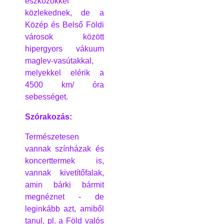
eszközökkel
közlekednek, de a
Közép és Belső Földi
városok között
hipergyors vákuum
maglev-vasútakkal,
melyekkel elérik a
4500 km/ óra
sebességet.
Szórakozás:
Természetesen
vannak színházak és
koncerttermek is,
vannak kivetítőfalak,
amin bárki bármit
megnéznet - de
leginkább azt, amiből
tanul, pl. a Föld valós