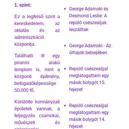
1. szint:
George Adamski és
Desmond Leslie: A
Ez a legfelső szint a
repülő csészealjak
kereskedelem, az
leszálltak
oktatás és az
adminisztráció
központja.
George Adamski - Az
űrhajók belsejében
Található itt egy
piramis alakú
Repülő csészealjjal
templom is, mint a
meglátogattam egy
központi építmény,
másik bolygót 15.
befogadóképessége
fejezet
50.000 fő.
Körülötte kormányzati
Repülő csészealjjal
épületek vannak, a
meglátogattam egy
feljegyzés csarnokai,
másik bolygót 14.
művészeti és
fejezet