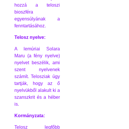
hozzá a teloszi
bioszféra
egyensúlyának a
fenntartásához.
Telosz nyelve:
A lemúriai Solara
Maru (a fény nyelve)
nyelvet beszélik, ami
szent nyelvenek
számít. Telosziak úgy
tartják, hogy az ő
nyelvükből alakult ki a
szanszkrit és a héber
is.
Kormányzata:
Telosz legfőbb