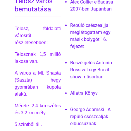
Telosz város
Alex Collier előadása
bemutatása
2007-ben Japánban
Repülő csészealjjal
Telosz, földalatti
meglátogattam egy
városról
másik bolygót 16.
részletesebben:
fejezet
Telosznak 1,5 millió
lakosa van.
Beszélgetés Antonio
Rossival egy Brazil
A város a Mt. Shasta
show műsorban
(Saszta) hegy
gyomrában kupola
Allatra Könyv
alakú.
Mérete: 2,4 km széles
George Adamski - A
és 3,2 km mély
repülő csészealjak
elbúcsúznak
5 szintből áll.