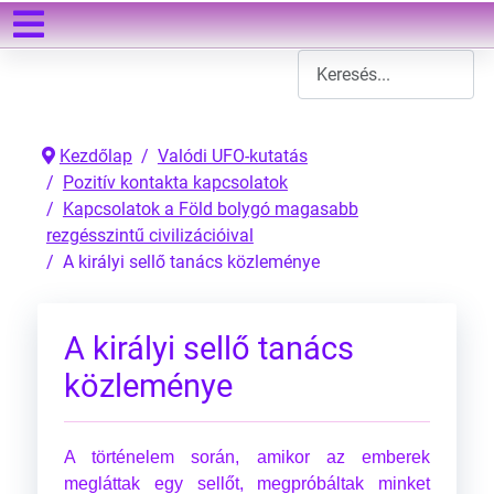
Keresés
Type 2 or more characters
Kezdőlap
Valódi UFO-kutatás
Pozitív kontakta kapcsolatok
Kapcsolatok a Föld bolygó magasabb
rezgésszintű civilizációival
A királyi sellő tanács közleménye
A királyi sellő tanács
közleménye
A történelem során, amikor az emberek
megláttak egy sellőt, megpróbáltak minket