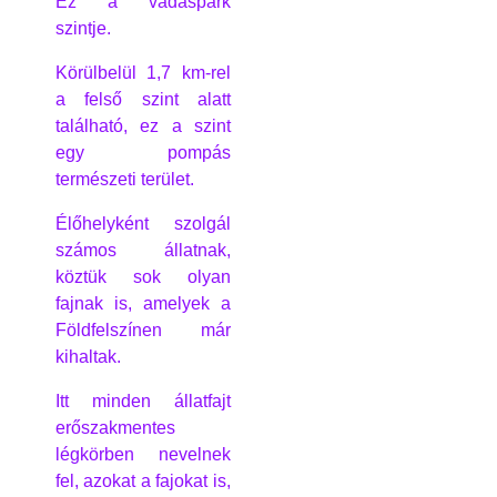
Ez a vadaspark
szintje.
Körülbelül 1,7 km-rel
a felső szint alatt
található, ez a szint
egy pompás
természeti terület.
Élőhelyként szolgál
számos állatnak,
köztük sok olyan
fajnak is, amelyek a
Földfelszínen már
kihaltak.
Itt minden állatfajt
erőszakmentes
légkörben nevelnek
fel, azokat a fajokat is,