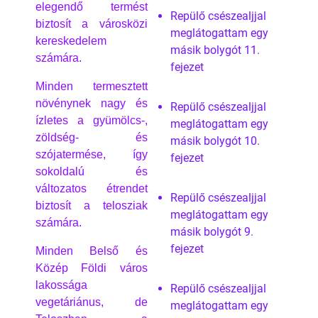
elegendő termést
Repülő csészealjjal
biztosít a városközi
meglátogattam egy
kereskedelem
másik bolygót 11.
számára.
fejezet
Minden termesztett
növénynek nagy és
Repülő csészealjjal
ízletes a gyümölcs-,
meglátogattam egy
zöldség- és
másik bolygót 10.
szójatermése, így
fejezet
sokoldalú és
változatos étrendet
Repülő csészealjjal
biztosít a telosziak
meglátogattam egy
számára.
másik bolygót 9.
fejezet
Minden Belső és
Közép Földi város
lakossága
Repülő csészealjjal
vegetáriánus, de
meglátogattam egy