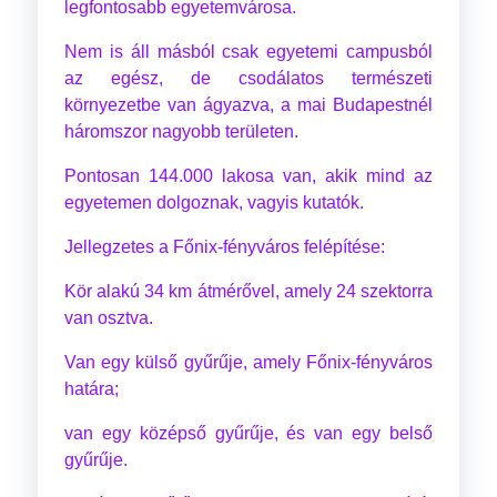
legfontosabb egyetemvárosa.
Nem is áll másból csak egyetemi campusból
az egész, de csodálatos természeti
környezetbe van ágyazva, a mai Budapestnél
háromszor nagyobb területen.
Pontosan 144.000 lakosa van, akik mind az
egyetemen dolgoznak, vagyis kutatók.
Jellegzetes a Főnix-fényváros felépítése:
Kör alakú 34 km átmérővel, amely 24 szektorra
van osztva.
Van egy külső gyűrűje, amely Főnix-fényváros
határa;
van egy középső gyűrűje, és van egy belső
gyűrűje.