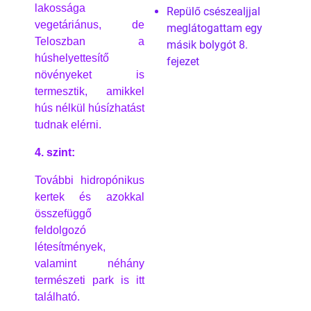
lakossága
Repülő csészealjjal
vegetáriánus, de
meglátogattam egy
Teloszban a
másik bolygót 8.
húshelyettesítő
fejezet
növényeket is
termesztik, amikkel
hús nélkül húsízhatást
tudnak elérni.
4. szint:
További hidropónikus
kertek és azokkal
összefüggő
feldolgozó
létesítmények,
valamint néhány
természeti park is itt
található.