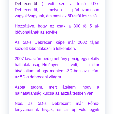
Debrecenről
) volt szó a felső 4D-s
Debrecenről, melyen párhuzamosan
vagyok/vagyunk, ám most az 5D-sről lesz szó.
Hozzátéve, hogy ez csak a 800 fő 5 al-
idővonalának az egyike.
Az 5D-s Debrecen képe már 2002 táján
kezdett kibontakozni a lelkemben.
2007 tavaszán pedig néhány percig egy relatív
halhatalanság-élményen volt, mikor
átváltottam, ahogy mentem -3D-ben az utcán,
az 5D-s debreceni világra.
Azóta tudom, mert átéltem, hogy a
halhatatlanság kulcsa az asztráltestben van.
Nos, az 5D-s Debrecent már Főnix-
fényvárosnak hívják, és az új Föld egyik