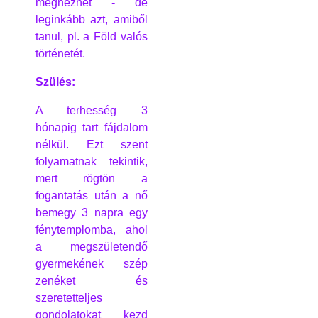
megnéznet - de
leginkább azt, amiből
tanul, pl. a Föld valós
történetét.
Szülés:
A terhesség 3
hónapig tart fájdalom
nélkül. Ezt szent
folyamatnak tekintik,
mert rögtön a
fogantatás után a nő
bemegy 3 napra egy
fénytemplomba, ahol
a megszületendő
gyermekének szép
zenéket és
szeretetteljes
gondolatokat kezd