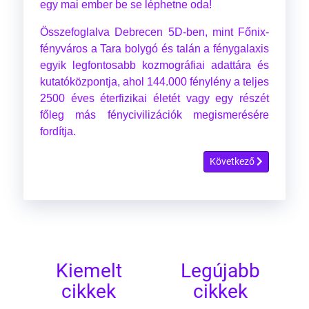
egy mai ember be se léphetne oda!
Összefoglalva Debrecen 5D-ben, mint Főnix-
fényváros a Tara bolygó és talán a fénygalaxis
egyik legfontosabb kozmográfiai adattára és
kutatóközpontja, ahol 144.000 fénylény a teljes
2500 éves éterfizikai életét vagy egy részét
főleg más fénycivilizációk megismerésére
fordítja.
Következő cikk: A felső
Következő
Kiemelt
Legújabb
cikkek
cikkek