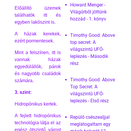
Howard Menger -
Előállító üzemek
Világűrből jöttünk
találhatók itt és
hozzád - 1. könyv
egyben lakószint is.
A házak kerekek,
Timothy Good: Above
ezért pormentesek.
top secret: A
világszintű UFÓ-
Mint a felszínen, itt is
leplezés - Második
vannak házak
rész
egyedülállók, párok
és nagyobb családok
Timothy Good: Above
számára.
Top Secret: A
3. szint:
világszintű UFÓ-
leplezés - Első rész
Hidropónikus kertek.
A fejlett hidropónikus
Repülő csészealjjal
technológia látja el az
meglátogattam egy
egész ötszintű várost