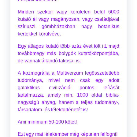
Minden szektor vagy kerületen belül 6000
kutató él vagy magányosan, vagy családjával
szíriuszi gömbházakban nagy botanikus
kertekkel körülvéve.
Egy átlagos kutató több száz évet tölt itt, majd
továbbmegy más bolygók kutatóközpontjába,
de vannak állandó lakosai is.
A kozmográfia a Multiverzum legösszetettebb
tudománya, mivel nem csak egy adott
galaktikus civilizáció pontos leírását
tartalmazza, amely min. 1000 oldal biblia-
nagyságú anyag, hanem a teljes tudomány-,
társadalom- és lélektörténetét is!
Ami minimum 50-100 kötet!
Ezt egy mai lélekember még képtelen felfogni!