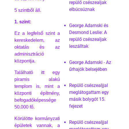
repülő csészealjak
elbúcsúznak
5 szintből áll.
1. szint:
George Adamski és
Desmond Leslie: A
Ez a legfelső szint a
repülő csészealjak
kereskedelem, az
leszálltak
oktatás és az
adminisztráció
központja.
George Adamski - Az
űrhajók belsejében
Található itt egy
piramis alakú
Repülő csészealjjal
templom is, mint a
meglátogattam egy
központi építmény,
másik bolygót 15.
befogadóképessége
fejezet
50.000 fő.
Körülötte kormányzati
Repülő csészealjjal
épületek vannak, a