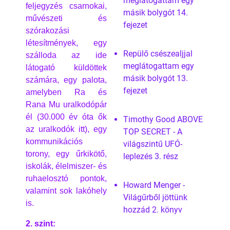
meglátogattam egy
feljegyzés csarnokai,
másik bolygót 14.
művészeti és
fejezet
szórakozási
létesítmények, egy
Repülő csészealjjal
szálloda az ide
meglátogattam egy
látogató küldöttek
másik bolygót 13.
számára, egy palota,
fejezet
amelyben Ra és
Rana Mu uralkodópár
él (30.000 év óta ők
Timothy Good ABOVE
az uralkodók itt), egy
TOP SECRET - A
kommunikációs
világszintű UFÓ-
torony, egy űrkikötő,
leplezés 3. rész
iskolák, élelmiszer- és
ruhaelosztó pontok,
Howard Menger -
valamint sok lakóhely
Világűrből jöttünk
is.
hozzád 2. könyv
2. szint: