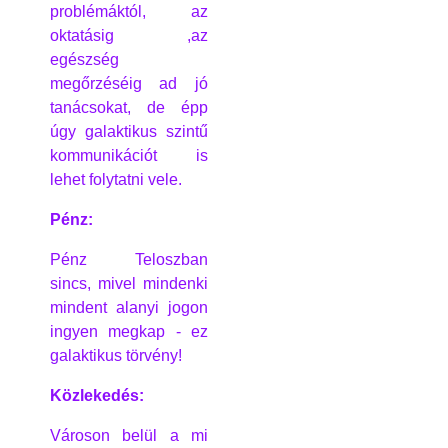
problémáktól, az
oktatásig ,az
egészség
megőrzéséig ad jó
tanácsokat, de épp
úgy galaktikus szintű
kommunikációt is
lehet folytatni vele.
Pénz:
Pénz Teloszban
sincs, mivel mindenki
mindent alanyi jogon
ingyen megkap - ez
galaktikus törvény!
Közlekedés:
Városon belül a mi