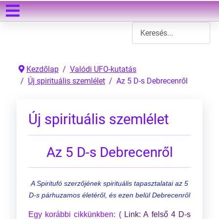
Keresés
Type 2 or more characters
Kezdőlap
Valódi UFO-kutatás
Új spirituális szemlélet
Az 5 D-s Debrecenről
Új spirituális szemlélet
Az 5 D-s Debrecenről
A Spiritufó szerzőjének spirituális tapasztalatai az 5
D-s párhuzamos életéről, és ezen belül Debrecenről
Egy korábbi cikkünkben: (
Link: A felső 4 D-s