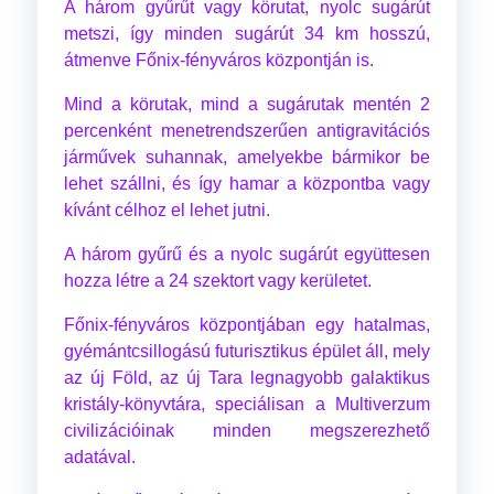
A három gyűrűt vagy körutat, nyolc sugárút
metszi, így minden sugárút 34 km hosszú,
átmenve Főnix-fényváros központján is.
Mind a körutak, mind a sugárutak mentén 2
percenként menetrendszerűen antigravitációs
járművek suhannak, amelyekbe bármikor be
lehet szállni, és így hamar a központba vagy
kívánt célhoz el lehet jutni.
A három gyűrű és a nyolc sugárút együttesen
hozza létre a 24 szektort vagy kerületet.
Főnix-fényváros központjában egy hatalmas,
gyémántcsillogású futurisztikus épület áll, mely
az új Föld, az új Tara legnagyobb galaktikus
kristály-könyvtára, speciálisan a Multiverzum
civilizációinak minden megszerezhető
adatával.