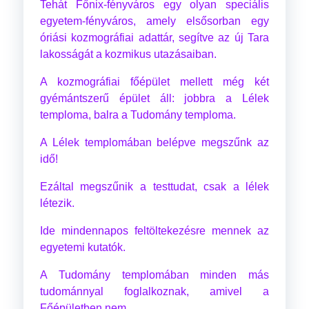
Tehát Főnix-fényváros egy olyan speciális
egyetem-fényváros, amely elsősorban egy
óriási kozmográfiai adattár, segítve az új Tara
lakosságát a kozmikus utazásaiban.
A kozmográfiai főépület mellett még két
gyémántszerű épület áll: jobbra a Lélek
temploma, balra a Tudomány temploma.
A Lélek templomában belépve megszűnk az
idő!
Ezáltal megszűnik a testtudat, csak a lélek
létezik.
Ide mindennapos feltöltekezésre mennek az
egyetemi kutatók.
A Tudomány templomában minden más
tudománnyal foglalkoznak, amivel a
Főépületben nem.