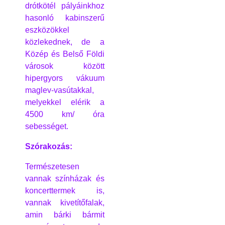
drótkötél pályáinkhoz
hasonló kabinszerű
eszközökkel
közlekednek, de a
Közép és Belső Földi
városok között
hipergyors vákuum
maglev-vasútakkal,
melyekkel elérik a
4500 km/ óra
sebességet.
Szórakozás:
Természetesen
vannak színházak és
koncerttermek is,
vannak kivetítőfalak,
amin bárki bármit