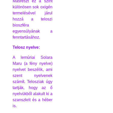
Másrészt ez a szint
különösen sok oxigén
termelésével járul
hozzá a teloszi
bioszféra
egyensúlyának a
fenntartásához.
Telosz nyelve:
A lemúriai Solara
Maru (a fény nyelve)
nyelvet beszélik, ami
szent nyelvenek
számít. Telosziak úgy
tartják, hogy az ő
nyelvükből alakult ki a
szanszkrit és a héber
is.