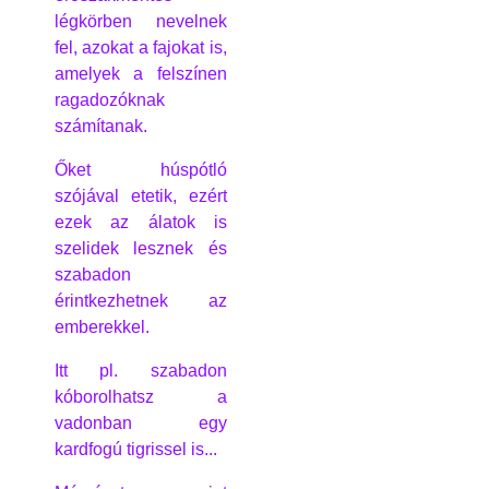
légkörben nevelnek
fel, azokat a fajokat is,
amelyek a felszínen
ragadozóknak
számítanak.
Őket húspótló
szójával etetik, ezért
ezek az álatok is
szelidek lesznek és
szabadon
érintkezhetnek az
emberekkel.
Itt pl. szabadon
kóborolhatsz a
vadonban egy
kardfogú tigrissel is...