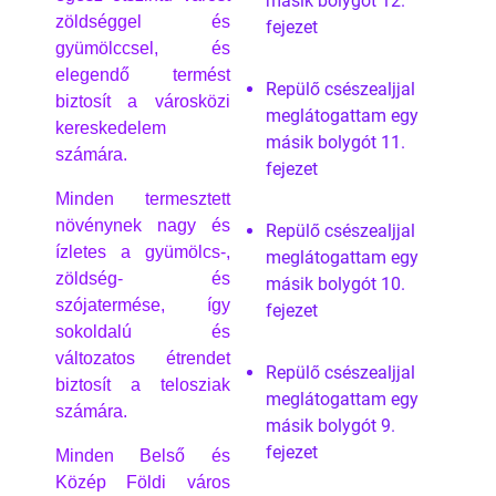
másik bolygót 12.
zöldséggel és
fejezet
gyümölccsel, és
elegendő termést
Repülő csészealjjal
biztosít a városközi
meglátogattam egy
kereskedelem
másik bolygót 11.
számára.
fejezet
Minden termesztett
növénynek nagy és
Repülő csészealjjal
ízletes a gyümölcs-,
meglátogattam egy
zöldség- és
másik bolygót 10.
szójatermése, így
fejezet
sokoldalú és
változatos étrendet
Repülő csészealjjal
biztosít a telosziak
meglátogattam egy
számára.
másik bolygót 9.
fejezet
Minden Belső és
Közép Földi város