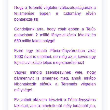
Hogy a Teremtő végtelen változatosságának a
felismerése éppen e tudomány révén
bontakozik ki!
Gondoljunk arra, hogy csak ebben a Tejút-
galaxisban 2 millió fénycivilizáció létezik és
650 millió lakott bolygó!
Ezért egy kutató Főnix-fényvárosban akár
1000 évet is eltölthet, de még az is kevés egy
fejlett civilizáció teljes megismeréséhez!
Vagyis mindig szembesülnek vele, hogy
bármennyit is ismernek meg, annál inkább
kibontakozik előttük a Teremtés végtelen
mélysége!
Ez valódi alázatra készteti a Főnix-fényváros
lakosait, ami a hihetetlenül mély tudásból jön,