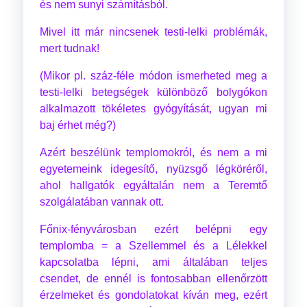
és nem sunyi számításból.
Mivel itt már nincsenek testi-lelki problémák,
mert tudnak!
(Mikor pl. száz-féle módon ismerheted meg a
testi-lelki betegségek különböző bolygókon
alkalmazott tökéletes gyógyítását, ugyan mi
baj érhet még?)
Azért beszélünk templomokról, és nem a mi
egyetemeink idegesítő, nyüzsgő légköréről,
ahol hallgatók egyáltalán nem a Teremtő
szolgálatában vannak ott.
Főnix-fényvárosban ezért belépni egy
templomba = a Szellemmel és a Lélekkel
kapcsolatba lépni, ami általában teljes
csendet, de ennél is fontosabban ellenőrzött
érzelmeket és gondolatokat kíván meg, ezért