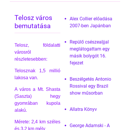
Telosz város
Alex Collier előadása
bemutatása
2007-ben Japánban
Repülő csészealjjal
Telosz, földalatti
meglátogattam egy
városról
másik bolygót 16.
részletesebben:
fejezet
Telosznak 1,5 millió
lakosa van.
Beszélgetés Antonio
Rossival egy Brazil
A város a Mt. Shasta
show műsorban
(Saszta) hegy
gyomrában kupola
Allatra Könyv
alakú.
Mérete: 2,4 km széles
George Adamski - A
és 3,2 km mély