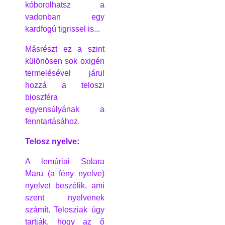
kóborolhatsz a
vadonban egy
kardfogú tigrissel is...
Másrészt ez a szint
különösen sok oxigén
termelésével járul
hozzá a teloszi
bioszféra
egyensúlyának a
fenntartásához.
Telosz nyelve:
A lemúriai Solara
Maru (a fény nyelve)
nyelvet beszélik, ami
szent nyelvenek
számít. Telosziak úgy
tartják, hogy az ő