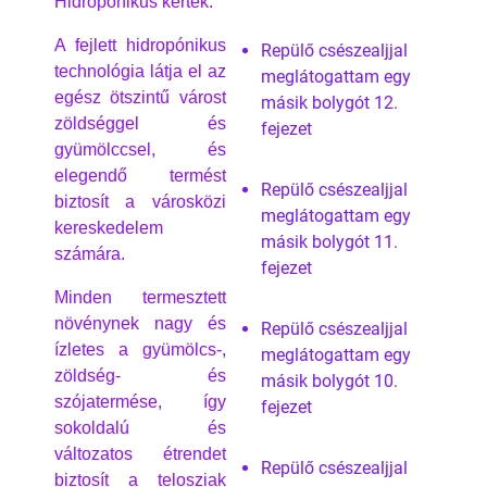
Hidropónikus kertek.
A fejlett hidropónikus
Repülő csészealjjal
technológia látja el az
meglátogattam egy
egész ötszintű várost
másik bolygót 12.
zöldséggel és
fejezet
gyümölccsel, és
elegendő termést
Repülő csészealjjal
biztosít a városközi
meglátogattam egy
kereskedelem
másik bolygót 11.
számára.
fejezet
Minden termesztett
növénynek nagy és
Repülő csészealjjal
ízletes a gyümölcs-,
meglátogattam egy
zöldség- és
másik bolygót 10.
szójatermése, így
fejezet
sokoldalú és
változatos étrendet
Repülő csészealjjal
biztosít a telosziak