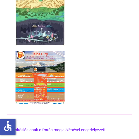
accessible
Utánközlés csak a forrás megjelölésével engedélyezett.