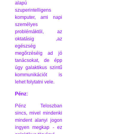
alapú
szuperintelligens
komputer, ami napi
személyes
problémáktól, az
oktatásig ,az
egészség
megőrzéséig ad jó
tanácsokat, de épp
úgy galaktikus szintű
kommunikációt is
lehet folytatni vele.
Pénz:
Pénz Teloszban
sincs, mivel mindenki
mindent alanyi jogon
ingyen megkap - ez