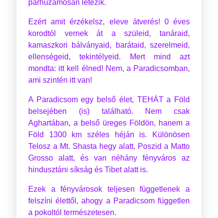
párhuzamosan létezik.
Ezért amit érzékelsz, eleve átverés! 0 éves
korodtól vernek át a szüleid, tanáraid,
kamaszkori bálványaid, barátaid, szerelmeid,
ellenségeid, tekintélyeid. Mert mind azt
mondta: itt kell élned! Nem, a Paradicsomban,
ami szintén itt van!
A Paradicsom egy belső élet, TEHÁT a Föld
belsejében (is) található. Nem csak
Aghartában, a belső üreges Földön, hanem a
Föld 1300 km széles héján is. Különösen
Telosz a Mt. Shasta hegy alatt, Poszid a Matto
Grosso alatt, és van néhány fényváros az
hindusztáni síkság és Tibet alatt is.
Ezek a fényvárosok teljesen függetlenek a
felszíni élettől, ahogy a Paradicsom független
a pokoltól természetesen.