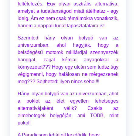
feltételezés. Egy olyan asztrális alternatíva,
amelyet a tudatlanságod miatt átélhetsz - egy
ideig. Ám ez nem csak rémálmokra vonatkozik,
hanem a nappali tudat tapasztalataira is!
Szerinted hány olyan bolygó van az
univerzumban, ahol hagyják, hogy a
belsőégésű motorok milliárdjai szennyezzék
hanggal, zajjal kémiai anyagokkal a
környezetet??? Hogy egy utcán sem tudsz úgy
végigmenni, hogy halálosan ne mérgezzenek
meg??? Sejtheted: ilyen nincs sehol!!!
Hány olyan bolygó van az univerzumban, ahol
a poklot az élet egyetlen lehetséges
alternatívájaként vélik? Csakis az
elmebetegek bolygóján, ami TÖBB, mint
pokol!
A Paradicsom tehát ott kezdődik, hogy