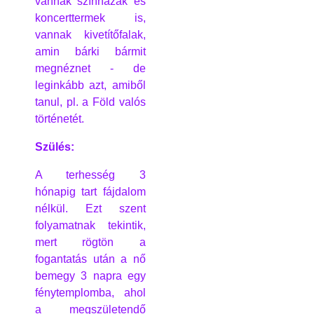
vannak színházak és
koncerttermek is,
vannak kivetítőfalak,
amin bárki bármit
megnéznet - de
leginkább azt, amiből
tanul, pl. a Föld valós
történetét.
Szülés:
A terhesség 3
hónapig tart fájdalom
nélkül. Ezt szent
folyamatnak tekintik,
mert rögtön a
fogantatás után a nő
bemegy 3 napra egy
fénytemplomba, ahol
a megszületendő