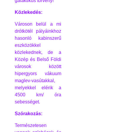
galaktikus törvény!
Közlekedés:
Városon belül a mi
drótkötél pályáinkhoz
hasonló kabinszerű
eszközökkel
közlekednek, de a
Közép és Belső Földi
városok között
hipergyors vákuum
maglev-vasútakkal,
melyekkel elérik a
4500 km/ óra
sebességet.
Szórakozás:
Természetesen