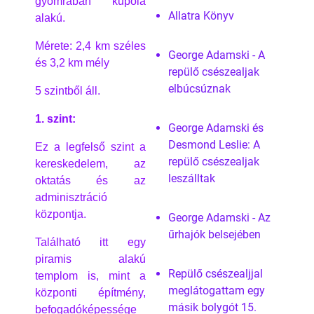
gyomrában kupola
Allatra Könyv
alakú.
Mérete: 2,4 km széles
George Adamski - A
és 3,2 km mély
repülő csészealjak
elbúcsúznak
5 szintből áll.
1. szint:
George Adamski és
Desmond Leslie: A
Ez a legfelső szint a
repülő csészealjak
kereskedelem, az
leszálltak
oktatás és az
adminisztráció
központja.
George Adamski - Az
űrhajók belsejében
Található itt egy
piramis alakú
Repülő csészealjjal
templom is, mint a
meglátogattam egy
központi építmény,
másik bolygót 15.
befogadóképessége