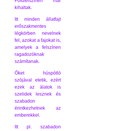
Földfelszínen már
kihaltak.
Itt minden állatfajt
erőszakmentes
légkörben nevelnek
fel, azokat a fajokat is,
amelyek a felszínen
ragadozóknak
számítanak.
Őket húspótló
szójával etetik, ezért
ezek az álatok is
szelidek lesznek és
szabadon
érintkezhetnek az
emberekkel.
Itt pl. szabadon