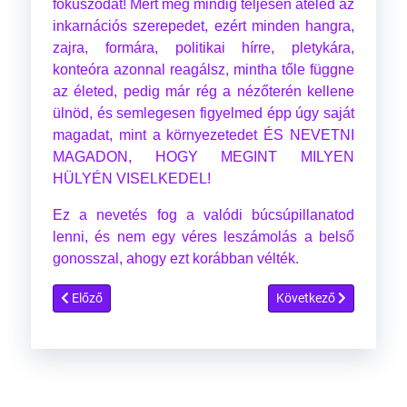
fókuszodat! Mert még mindig teljesen átéled az
inkarnációs szerepedet, ezért minden hangra,
zajra, formára, politikai hírre, pletykára,
konteóra azonnal reagálsz, mintha tőle függne
az életed, pedig már rég a nézőterén kellene
ülnöd, és semlegesen figyelmed épp úgy saját
magadat, mint a környezetedet ÉS NEVETNI
MAGADON, HOGY MEGINT MILYEN
HÜLYÉN VISELKEDEL!
Ez a nevetés fog a valódi búcsúpillanatod
lenni, és nem egy véres leszámolás a belső
gonosszal, ahogy ezt korábban vélték.
Előző cikk: Párbeszéd egy Verdant - bolygói bölcsel
Következő cikk: Az aktu
Előző
Következő