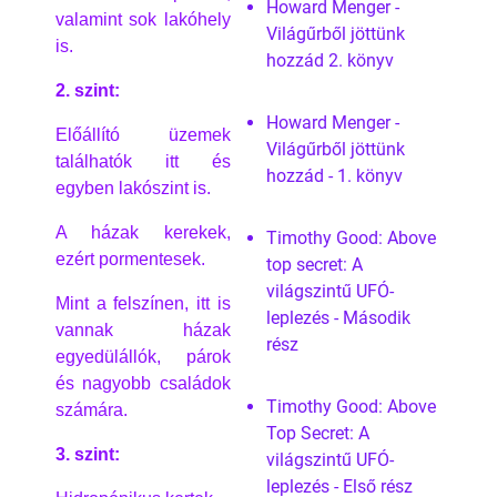
Howard Menger -
valamint sok lakóhely
Világűrből jöttünk
is.
hozzád 2. könyv
2. szint:
Howard Menger -
Előállító üzemek
Világűrből jöttünk
találhatók itt és
hozzád - 1. könyv
egyben lakószint is.
A házak kerekek,
Timothy Good: Above
ezért pormentesek.
top secret: A
világszintű UFÓ-
Mint a felszínen, itt is
leplezés - Második
vannak házak
rész
egyedülállók, párok
és nagyobb családok
Timothy Good: Above
számára.
Top Secret: A
3. szint:
világszintű UFÓ-
leplezés - Első rész