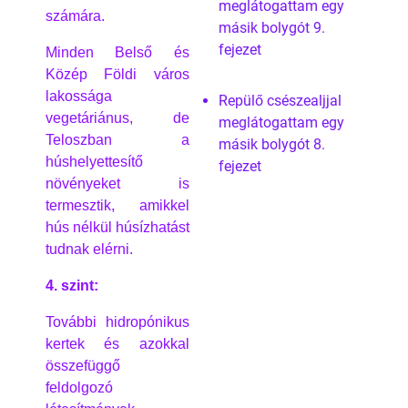
meglátogattam egy
számára.
másik bolygót 9.
fejezet
Minden Belső és
Közép Földi város
lakossága
Repülő csészealjjal
vegetáriánus, de
meglátogattam egy
Teloszban a
másik bolygót 8.
húshelyettesítő
fejezet
növényeket is
termesztik, amikkel
hús nélkül húsízhatást
tudnak elérni.
4. szint:
További hidropónikus
kertek és azokkal
összefüggő
feldolgozó