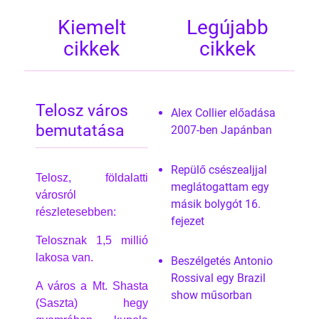
Kiemelt
Legújabb
cikkek
cikkek
Telosz város
Alex Collier előadása
bemutatása
2007-ben Japánban
Repülő csészealjjal
Telosz, földalatti
meglátogattam egy
városról
másik bolygót 16.
részletesebben:
fejezet
Telosznak 1,5 millió
lakosa van.
Beszélgetés Antonio
Rossival egy Brazil
A város a Mt. Shasta
show műsorban
(Saszta) hegy