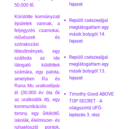
fejezet
50.000 fő.
Körülötte kormányzati
Repülő csészealjjal
épületek vannak, a
meglátogattam egy
feljegyzés csarnokai,
másik bolygót 14.
művészeti és
fejezet
szórakozási
létesítmények, egy
Repülő csészealjjal
szálloda az ide
meglátogattam egy
látogató küldöttek
másik bolygót 13.
számára, egy palota,
fejezet
amelyben Ra és
Rana Mu uralkodópár
él (30.000 év óta ők
Timothy Good ABOVE
az uralkodók itt), egy
TOP SECRET - A
kommunikációs
világszintű UFÓ-
torony, egy űrkikötő,
leplezés 3. rész
iskolák, élelmiszer- és
ruhaelosztó pontok,