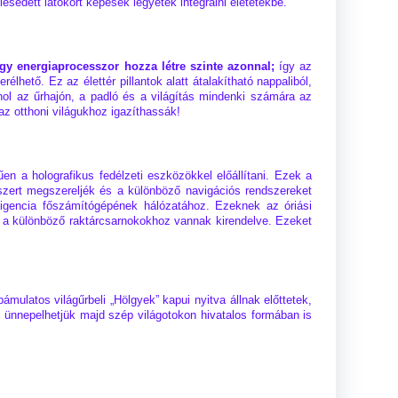
sedett látókört képesek legyetek integrálni életetekbe.
egy energiaprocesszor hozza létre szinte azonnal;
így az
hető. Ez az élettér pillantok alatt átalakítható nappaliból,
ol az űrhajón, a padló és a világítás mindenki számára az
 az otthoni világukhoz igazíthassák!
n a holografikus fedélzeti eszközökkel előállítani. Ezek a
szert megszereljék és a különböző navigációs rendszereket
lligencia főszámítógépének hálózatához. Ezeknek az óriási
 a különböző raktárcsarnokokhoz vannak kirendelve. Ezeket
mulatos világűrbeli „Hölgyek” kapui nyitva állnak előttetek,
 ünnepelhetjük majd szép világotokon hivatalos formában is