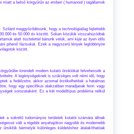
tei miatt a belső körgyűrűn az emberi ( humanoid ) tagállamok
. Szilárd meggyőződésünk, hogy a technológiailag fejlettebb
ül 30.000 és 50.000 év közötti. Sokan közülük visszahúzódtak
tamuk alatt tisztelettel bánunk velük, ami kijár az ilyen idős
ani pihenő fázisukat. Ezek a nagyszerű lények legtöbbnyire
világotok között.
körgyűrűbe kirendelt modern kutató űrsiklókat felvehessék a
felvételre. A legénységeknek is szükséges volt némi idő, hogy
ptek a fedélzetre, akkor azonnal érzékelhetitek a hatalmas
létre, hogy egy specifikus alakzatban maradjanak fenn: vagy
gységek sorozataként. Ez a két modelltípus probléma nélkül
sűek a sokrétű tudományos területek kutatói számára állnak
zükségessé vált a régebbi anyahajókon nagyobb és modernebb
az űrsiklók bármelyik különleges küldetéshez átalakíthatóak