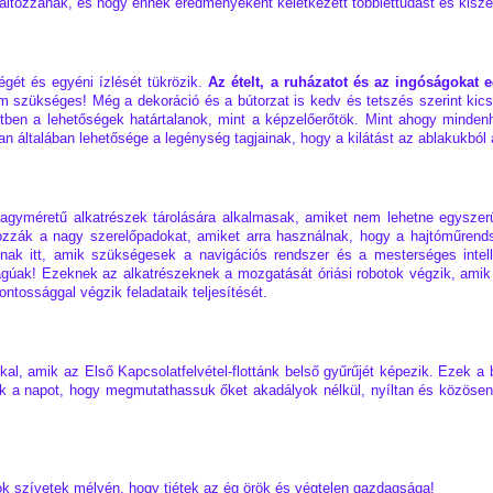
áltozzanak, és hogy ennek eredményeként keletkezett többlettudást és kiszéle
gét és egyéni ízlését tükrözik.
Az ételt, a ruházatot és az ingóságokat 
zükséges! Még a dekoráció és a bútorzat is kedv és tetszés szerint kicserél
en a lehetőségek határtalanok, mint a képzelőerőtök. Mint ahogy mindenh
van általában lehetősége a legénység tagjainak, hogy a kilátást az ablakukból
gyméretű alkatrészek tárolására alkalmasak, amiket nem lehetne egyszerűe
ározzák a nagy szerelőpadokat, amiket arra használnak, hogy a hajtóműrend
rolnak itt, amik szükségesek a navigációs rendszer és a mesterséges inte
ágúak! Ezeknek az alkatrészeknek a mozgatását óriási robotok végzik, amik
ontossággal végzik feladataik teljesítését.
, amik az Első Kapcsolatfelvétel-flottánk belső gyűrűjét képezik. Ezek a bá
juk a napot, hogy megmutathassuk őket akadályok nélkül, nyíltan és közösen
k szívetek mélyén, hogy tiétek az ég örök és végtelen gazdagsága!