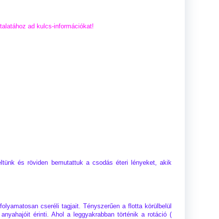
alatához ad kulcs-információkat!
ltünk és röviden bemutattuk a csodás éteri lényeket, akik
olyamatosan cseréli tagjait. Tényszerűen a flotta körülbelül
ahajóit érinti. Ahol a leggyakrabban történik a rotáció (