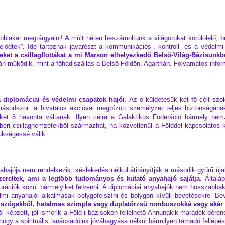
bbiakat megtárgyalni! A múlt héten beszámoltunk a világotokat körülölelő, 
elődtek”. Ide tartoznak javarészt a kommunikációs-, kontroll- és a védelm
eket a csillagflottákat a mi Marson elhelyezkedő Belső-Világ-Bázisunkbó
án működik, mint a főhadiszállás a Belső-Földön, Agarthán. Folyamatos info
diplomáciai és védelmi csapatok hajói
. Az ő küldetésük két fő célt szol
; másodszor: a hivatalos akcióval megbízott személyzet teljes biztonságán
ket 6 havonta váltanak. Ilyen célra a Galaktikus Föderáció bármely nemz
mberi csillagnemzetekből származhat, ha közvetlenül a Földdel kapcsolatos
ükségessé válik.
yahajója nem rendelkezik, késlekedés nélkül átirányítják a második gyűrű úja
szereltek, ami a legtöbb tudományos és kutató anyahajó sajátja
. Általá
ációk közül bármelyiket felvenni. A diplomáciai anyahajók nem hosszabbak,
lmi anyahajói alkalmasak bolygófelszíni és bolygón kívüli bevetésekre. Be
omszögekből, hatalmas szimpla vagy duplatörzsű rombuszokká vagy akár 
képzett, jól ismerik a Föld-i bázisokon fellelhető Annunakik maradék bérence
, hogy a spirituális tanácsadóink jóváhagyása nélkül bármilyen támadó fellépé