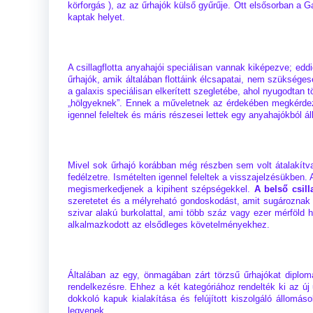
körforgás ), az az űrhajók külső gyűrűje. Ott elsősorban a G
kaptak helyet.
A csillagflotta anyahajói speciálisan vannak kiképezve; ed
űrhajók, amik általában flottáink élcsapatai, nem szükséges
a galaxis speciálisan elkerített szegletébe, ahol nyugodtan tö
„hölgyeknek”. Ennek a műveletnek az érdekében megkérdeztü
igennel feleltek és máris részesei lettek egy anyahajókból ál
Mivel sok űrhajó korábban még részben sem volt átalakítva,
fedélzetre. Ismételten igennel feleltek a visszajelzésükben.
megismerkedjenek a kipihent szépségekkel.
A belső csill
szeretetet és a mélyreható gondoskodást, amit sugároznak f
szivar alakú burkolattal, ami több száz vagy ezer mérföld
alkalmazkodott az elsődleges követelményekhez.
Általában az egy, önmagában zárt törzsű űrhajókat diplomá
rendelkezésre. Ehhez a két kategóriához rendelték ki az ú
dokkoló kapuk kialakítása és felújított kiszolgáló állomás
legyenek.