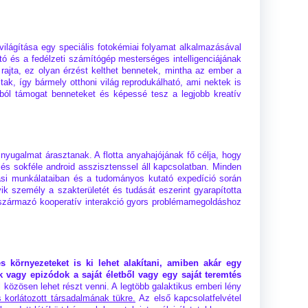
világítása egy speciális fotokémiai folyamat alkalmazásával
tó és a fedélzeti számítógép mesterséges intelligenciájának
ajta, ez olyan érzést kelthet bennetek, mintha az ember a
tak, így bármely otthoni világ reprodukálható, ami nektek is
ból támogat benneteket és képessé tesz a legjobb kreatív
nyugalmat árasztanak. A flotta anyahajójának fő célja, hogy
 és sokféle android asszisztenssel áll kapcsolatban. Minden
ási munkálataiban és a tudományos kutató expedíció során
ik személy a szakterületét és tudását eszerint gyarapította
ől származó kooperatív interakció gyors problémamegoldáshoz
 környezeteket is ki lehet alakítani, amiben akár egy
ek vagy epizódok a saját életből vagy egy saját teremtés
 közösen lehet részt venni. A legtöbb galaktikus emberi lény
korlátozott társadalmának tükre.
Az első kapcsolatfelvétel