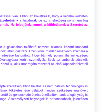
 hatással van. Ebből az következik, hogy a védelmi-küldetés
 átvehetnénk a hatalmat
, de ez a lehetőség soha nem fog
yelnek. Ne feledjétek, ennek a küldetésnek a Szeretet az
 a galaxisban található nemzeti államok közötti standard
gához lehet igazítani. Ezen kívül minden résztvevő számára a
intézése biztosított. Hogy bármely potenciális nehézséget
l jóváhagyásra került személyük. Ezek az emberek büszkék
Közülük, akik már régóta részesei az első kapcsolatfelvételi
apfelszereltségükhöz halálos és nem halálos technológiák is
udásuk tökéletesítése céljából minden szükséges manővert
zerető és gondoskodó érzést érzékelitek, amit a legénység is
sága. A személyzeti helységek is otthonosabbak, jelentősen