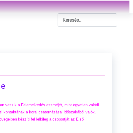
Type 2 or more characters for result
je
an veszik a Felemelkedés eszméjét, mint egyetlen valódi
zi kontaktának a korai csatornázásai időszakából valók.
egeiben készíti fel lelkileg a csoportját az Első