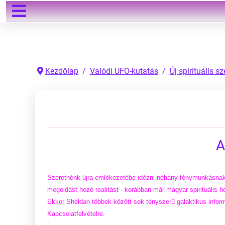
Keresés
Kezdőlap
Valódi UFO-kutatás
Új spirituális s
A
Szeretnénk újra emlékezetébe idézni néhány fénymunkásnak,
megoldást hozó realitást - korábban már magyar spirituális 
Ekkor Sheldan többek között sok tényszerű galaktikus informá
Kapcsolatfelvételre.