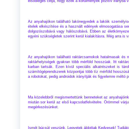
elsődleges célja, hogy ezek a körülmények pozitív irányba v
Az anyahajókon található lakónegyedek a lakóik személyisé
ételek elkészítése és a használt edények elmosogatása sem s
dolgozószobává vagy hálószobává. Ebben az életkörnyezetb
egyéni szükségletek szerint kerül kialakításra. Még arra is 
Az anyahajókon található raktárcsarnokok hatalmasak és na
raktárhelyiségek gyakran több mérföld hosszúak. Itt rakt
karban tartsák. Ezen kívül speciális alkatrészeket is tá
számítógéprendszerek központjai több tíz mérföld hosszús
a robotokat, pedig androidok irányítják és figyelemre méltó p
Ma közelebbről megismertettünk benneteket az anyahajóinkkal
miután sor kerül az első kapcsolatfelvételre. Örömmel vár
megérkezésünket.
Ismét búcsút veszünk. Legyetek áldottak Kedvesek! Tudjáto