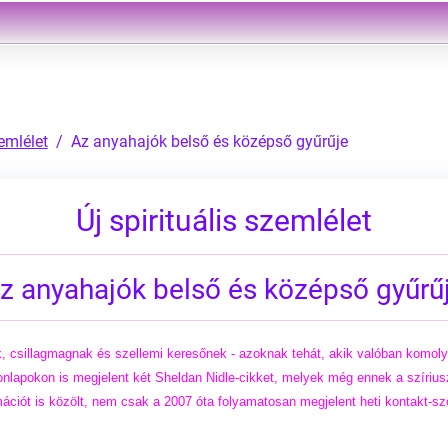
zemlélet
Az anyahajók belső és középső gyűrűje
Új spirituális szemlélet
z anyahajók belső és középső gyűrű
 csillagmagnak és szellemi keresőnek - azoknak tehát, akik valóban komoly
honlapokon is megjelent két Sheldan Nidle-cikket, melyek még ennek a szírius
ciót is közölt, nem csak a 2007 óta folyamatosan megjelent heti kontakt-szöv