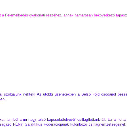
ert a Felemelkedés gyakorlati részéhez, annak hamarosan bekövetkező tapaszt
sal szolgálunk nektek! Az utóbbi üzenetekben a Belső Föld csodáiról beszé
ban.
, amiből a mi nagy „első kapcsolatfelvevő” csillagflottánk áll. Ez a flotta f
ágazó FÉNY Galaktikus Föderációjának különböző csillagnemzetségeinek any