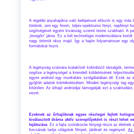
A régebbi anyahajókra való belépéssel először is egy más t
történik, ami egy finom, teljes-spektrumú fényt, napfényt 
segítségével egyéni kívánság szerint testre szabható. A 
„levegőn” járna. Ez a két technológia modernizálásra került
nagy örömöt okoz majd. Így a hajón folyamatosan egy oly
formátokat hozni.
A legénység számára kialakított különböző társalgók, terme
segítse a legénységet a kirendelt küldetésének teljesítésé
egyes android egy munkatárs szolgálatában áll. Ezek az 
gyűjtött adatok kiértékelésében. Minden legénységi tag egy
kitűnően. Az űrhajó androidjai támogatják ezt a szaktudást
vezet.
Ezeknek az űrhajóknak egyes részlegei fejlett hologr
kiválasztott dráma aktív szereplőjeként is részt lehet 
lejátszása
.
Ez a fajta szórakozás lényegi része az életnek 
furcsának tartja világotok filmjeit, játékait és regényeit.
Az 