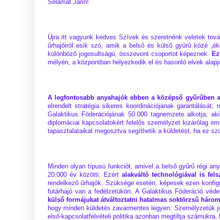
Selamat Jarin!
Újra itt vagyunk kedves Szívek és szeretnénk veletek tová
űrhajóiról esik szó, amik a belső és külső gyűrű közé „ék
különböző jogosultságú, összevont csoportot képeznek.
Ez
mélyén, a központban helyezkedik el és hasonló elvek alapj
A legfontosabb anyahajók ebben a középső gyűrűben a 
elrendelt stratégia sikeres koordinációjának garantálását
Galaktikus Föderációjának 50.000 tagnemzete alkotja, aki
diplomáciai kapcsolatokért felelős személyzet kizárólag e
tapasztalataikat megosztva segíthetik a küldetést, ha ez sz
Minden olyan típusú funkciót, amivel a belső gyűrű régi an
20.000 év közötti. Ezért
alakváltó technológiával is fel
rendelkező űrhajók. Szüksége esetén, képesek ezen konfigur
futárhajó van a fedélzetükön. A Galaktikus Föderáció véde
külső formájukat átváltoztatni hatalmas soktörzsű hár
hogy minden küldetés zavarmentes legyen. Személyzetük jól 
első-kapcsolatfelvételi politika azonban megtiltja számukra