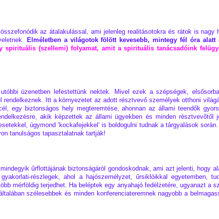
 összefonódik az átalakulással, ami jelenleg realitásotokra és rátok is nagy
eletnek.
Elméletben a világotok fölött kevesebb, mintegy fél óra alatt
 spirituális (szellemi) folyamat, amit a spirituális tanácsadóink felüg
utóbbi üzenetben lefestettünk nektek. Mivel ezek a szépségek, elsősorban
tel rendelkeznek. Itt a környezetet az adott résztvevő személyek otthoni vilá
cél, egy biztonságos hely megteremtése, ahonnan az állami teendők gyors 
l rendelkezésre, akik képzettek az állami ügyekben és minden résztvevőtő
etekkel, úgymond ’kockafejekkel’ is boldogulni tudnak a tárgyalások során. 
n tanulságos tapasztalatnak tartják!
mindegyik űrflottájának biztonságáról gondoskodnak, ami azt jelenti, hogy al
 gyakorlati-részlegek, ahol a hajószemélyzet, űrsiklóikkal egyetemben, t
 több mérföldig terjedhet. Ha beléptek egy anyahajó fedélzetére, ugyanazt a s
k általában szélesebbek és minden konferenciateremnek nagyobb a belmagas