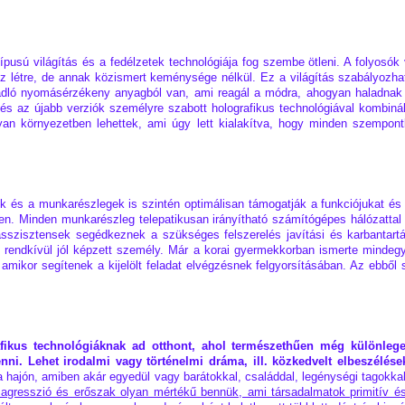
ípusú világítás és a fedélzetek technológiája fog szembe ötleni. A folyosók 
hoz létre, de annak közismert keménysége nélkül. Ez a világítás szabályozha
padló nyomásérzékeny anyagból van, ami reagál a módra, ahogyan haladnak r
 és az újabb verziók személyre szabott holografikus technológiával kombinál
an környezetben lehettek, ami úgy lett kialakítva, hogy minden szempont
k és a munkarészlegek is szintén optimálisan támogatják a funkciójukat és 
ben. Minden munkarészleg telepatikusan irányítható számítógépes hálózattal
asszisztensek segédkeznek a szükséges felszerelés javítási és karbantart
 rendkívül jól képzett személy. Már a korai gyermekkorban ismerte mindegy
, amikor segítenek a kijelölt feladat elvégzésnek felgyorsításában. Az ebb
afikus technológiáknak ad otthont, ahol természethűen még különleges
venni. Lehet irodalmi vagy történelmi dráma, ill. közkedvelt elbeszélés
a hajón, amiben akár egyedül vagy barátokkal, családdal, legénységi tagokkal
agresszió és erőszak olyan mértékű bennük, ami társadalmatok primitív és 