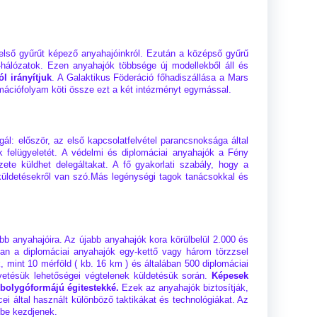
belső gyűrűt képező anyahajóinkról. Ezután a középső gyűrű
i-hálózatok. Ezen anyahajók többsége új modellekből áll és
l irányítjuk
. A Galaktikus Föderáció főhadiszállása a Mars
rmációfolyam köti össze ezt a két intézményt egymással.
gál: először, az első kapcsolatfelvétel parancsnoksága által
ak felügyeletét. A védelmi és diplomáciai anyahajók a Fény
ete küldhet delegáltakat. A fő gyakorlati szabály, hogy a
 küldetésekről van szó.Más legénységi tagok tanácsokkal és
bb anyahajóira. Az újabb anyahajók kora körülbelül 2.000 és
ban a diplomáciai anyahajók egy-kettő vagy három törzzsel
 mint 10 mérföld ( kb. 16 km ) és általában 500 diplomáciai
vetésük lehetőségei végtelenek küldetésük során.
Képesek
bolygóformájú égitestekké.
Ezek az anyahajók biztosítják,
i által használt különböző taktikákat és technológiákat. Az
sbe kezdjenek.