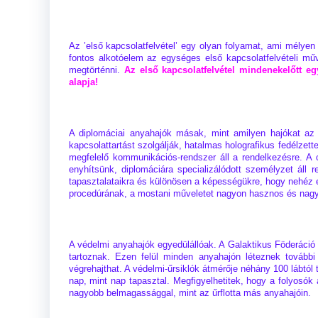
Az ’első kapcsolatfelvétel’ egy olyan folyamat, ami mélyen
fontos alkotóelem az egységes első kapcsolatfelvételi műv
megtörténni.
Az első kapcsolatfelvétel mindenekelőtt egy
alapja!
A diplomáciai anyahajók másak, mint amilyen hajókat az 
kapcsolattartást szolgálják, hatalmas holografikus fedélzet
megfelelő kommunikációs-rendszer áll a rendelkezésre. A 
enyhítsünk, diplomáciára specializálódott személyzet ál
tapasztalataikra és különösen a képességükre, hogy nehéz es
procedúrának, a mostani műveletet nagyon hasznos és nagyo
A védelmi anyahajók egyedülállóak. A Galaktikus Föderáció 
tartoznak. Ezen felül minden anyahajón léteznek további
végrehajthat. A védelmi-űrsiklók átmérője néhány 100 lábtól
nap, mint nap tapasztal. Megfigyelhetitek, hogy a folyosó
nagyobb belmagassággal, mint az űrflotta más anyahajóin.