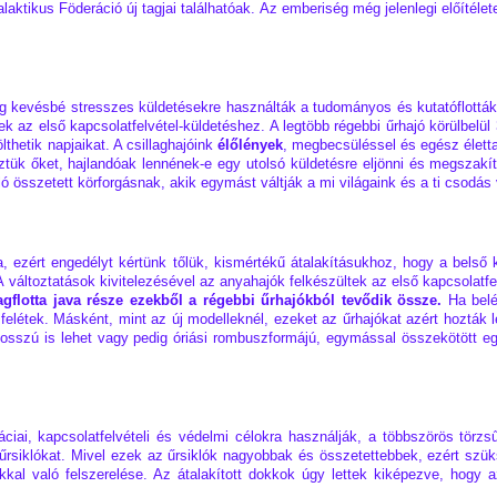
alaktikus Föderáció új tagjai találhatóak. Az emberiség még jelenlegi előítéle
dig kevésbé stresszes küldetésekre használták a tudományos és kutatóflották
ek az első kapcsolatfelvétel-küldetéshez. A legtöbb régebbi űrhajó körülbel
lthetik napjaikat. A csillaghajóink
élőlények
, megbecsüléssel és egész élettar
k őket, hajlandóak lennének-e egy utolsó küldetésre eljönni és megszakít
ló összetett körforgásnak, akik egymást váltják a mi világaink és a ti csodás 
 ezért engedélyt kértünk tőlük, kismértékű átalakításukhoz, hogy a belső 
 A változtatások kivitelezésével az anyahajók felkészültek az első kapcsolat
agflotta java része ezekből a régebbi űrhajókból tevődik össze.
Ha belé
elétek. Másként, mint az új modelleknél, ezeket az űrhajókat azért hozták 
 hosszú is lehet vagy pedig óriási rombuszformájú, egymással összekötött e
ciai, kapcsolatfelvételi és védelmi célokra használják, a többszörös törz
j űrsiklókat. Mivel ezek az űrsiklók nagyobbak és összetettebbek, ezért s
okkal való felszerelése. Az átalakított dokkok úgy lettek kiképezve, hogy 