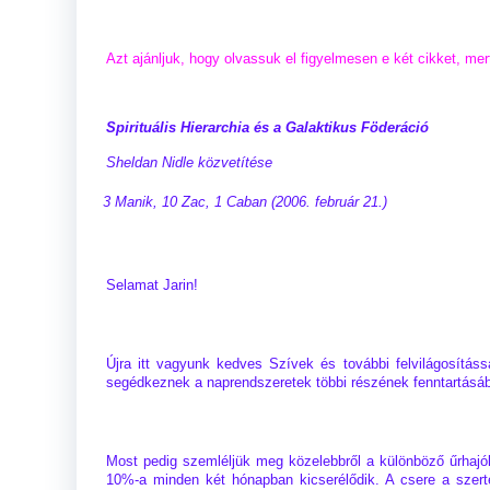
Azt ajánljuk, hogy olvassuk el figyelmesen e két cikket, m
Spirituális Hierarchia és a Galaktikus Föderáció
Sheldan Nidle közvetítése
3 Manik, 10 Zac, 1 Caban (2006. február 21.)
Selamat Jarin!
Újra itt vagyunk kedves Szívek és további felvilágosítás
segédkeznek a naprendszeretek többi részének fenntartásá
Most pedig szemléljük meg közelebbről a különböző űrhajókat
10%-a minden két hónapban kicserélődik. A csere a szerte