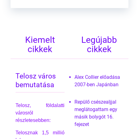
Kiemelt
Legújabb
cikkek
cikkek
Telosz város
Alex Collier előadása
bemutatása
2007-ben Japánban
Repülő csészealjjal
Telosz, földalatti
meglátogattam egy
városról
másik bolygót 16.
részletesebben:
fejezet
Telosznak 1,5 millió