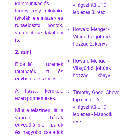
kommunikációs
világszintű UFÓ-
torony, egy űrkikötő,
leplezés 3. rész
iskolák, élelmiszer- és
ruhaelosztó pontok,
Howard Menger -
valamint sok lakóhely
Világűrből jöttünk
is.
hozzád 2. könyv
2. szint:
Howard Menger -
Előállító üzemek
Világűrből jöttünk
találhatók itt és
hozzád - 1. könyv
egyben lakószint is.
A házak kerekek,
Timothy Good: Above
ezért pormentesek.
top secret: A
világszintű UFÓ-
Mint a felszínen, itt is
leplezés - Második
vannak házak
rész
egyedülállók, párok
és nagyobb családok