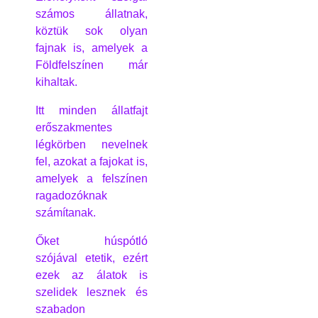
számos állatnak,
köztük sok olyan
fajnak is, amelyek a
Földfelszínen már
kihaltak.
Itt minden állatfajt
erőszakmentes
légkörben nevelnek
fel, azokat a fajokat is,
amelyek a felszínen
ragadozóknak
számítanak.
Őket húspótló
szójával etetik, ezért
ezek az álatok is
szelidek lesznek és
szabadon