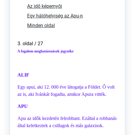
Az idő képernyői
Egy hálóhelyiség az Apu-n
Minden oldal
3. oldal / 27
A fogalom-meghatározások jegyzéke
ALIF
Egy apui, aki 12. 000 éve látogatja a Földet. Ő volt
az is, aki Ivánkát fogadta, amikor Apura vitték.
APU
Apu az idők kezdetén felrobbant. Ezáltal a robbanás
által keletkeztek a csillagok és más galaxisok.