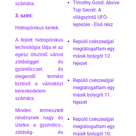
Timothy Good: Above
számára.
Top Secret: A
3. szint:
világszintű UFÓ-
leplezés - Első rész
Hidropónikus kertek.
A fejlett hidropónikus
Repülő csészealjjal
technológia látja el az
meglátogattam egy
egész ötszintű várost
másik bolygót 12.
zöldséggel és
fejezet
gyümölccsel, és
elegendő termést
Repülő csészealjjal
biztosít a városközi
meglátogattam egy
kereskedelem
másik bolygót 11.
számára.
fejezet
Minden termesztett
növénynek nagy és
Repülő csészealjjal
ízletes a gyümölcs-,
meglátogattam egy
zöldség- és
másik bolygót 10.