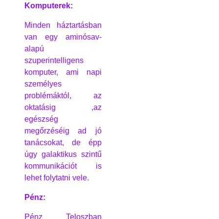
Komputerek:
Minden háztartásban
van egy aminósav-
alapú
szuperintelligens
komputer, ami napi
személyes
problémáktól, az
oktatásig ,az
egészség
megőrzéséig ad jó
tanácsokat, de épp
úgy galaktikus szintű
kommunikációt is
lehet folytatni vele.
Pénz:
Pénz Teloszban