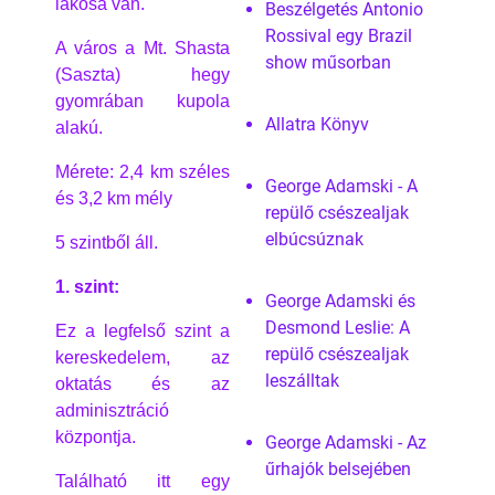
lakosa van.
Beszélgetés Antonio
Rossival egy Brazil
A város a Mt. Shasta
show műsorban
(Saszta) hegy
gyomrában kupola
Allatra Könyv
alakú.
Mérete: 2,4 km széles
George Adamski - A
és 3,2 km mély
repülő csészealjak
elbúcsúznak
5 szintből áll.
1. szint:
George Adamski és
Desmond Leslie: A
Ez a legfelső szint a
repülő csészealjak
kereskedelem, az
leszálltak
oktatás és az
adminisztráció
központja.
George Adamski - Az
űrhajók belsejében
Található itt egy