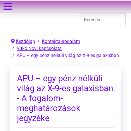
Keresés
Type 2 or more characters
Kezdőlap
Kontakta-irodalom
Vitko Novi kapcsolata
APU – egy pénz nélküli világ az X-9-es galaxisban
APU – egy pénz nélküli
világ az X-9-es galaxisban
- A fogalom-
meghatározások
jegyzéke