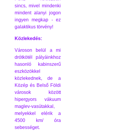
sincs, mivel mindenki
mindent alanyi jogon
ingyen megkap - ez
galaktikus törvény!
Közlekedés:
Városon belül a mi
drótkötél pályáinkhoz
hasonló kabinszerű
eszközökkel
közlekednek, de a
Közép és Belső Földi
városok között
hipergyors vákuum
maglev-vasútakkal,
melyekkel elérik a
4500 km/ óra
sebességet.