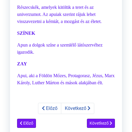
Részecskék, amelyek kitöltik a teret és az
univerzumot. Az apuiak szerint rájuk lehet
visszavezetni a kémiát, a mozgást és az életet.
SZÍNEK
Apun a dolgok színe a szemlélő látószervéhez
igazodik.
ZAY
Apui, aki a Földön Mózes, Protagorasz, Jézus, Marx
Károly, Luther Márton és mások alakjában élt.
Előző
Következő
Előző cikk: 170 óra földönkívüliekkel
Következő cikk: Utazás
Előző
Következő