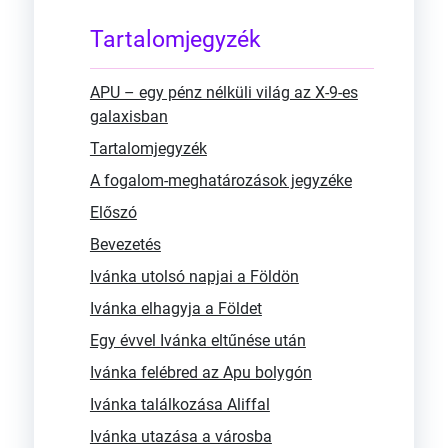
Tartalomjegyzék
APU – egy pénz nélküli világ az X-9-es
galaxisban
Tartalomjegyzék
A fogalom-meghatározások jegyzéke
Előszó
Bevezetés
Ivánka utolsó napjai a Földön
Ivánka elhagyja a Földet
Egy évvel Ivánka eltűnése után
Ivánka felébred az Apu bolygón
Ivánka találkozása Aliffal
Ivánka utazása a városba