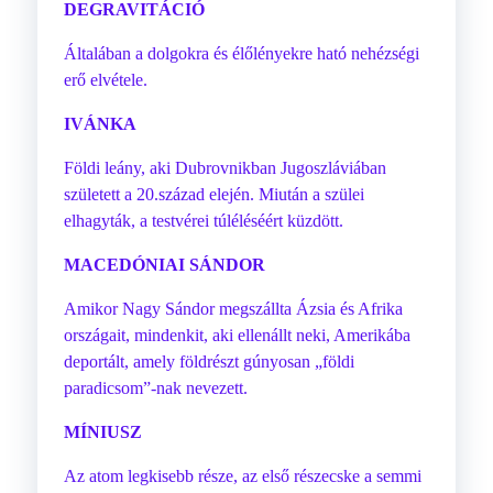
DEGRAVITÁCIÓ
Általában a dolgokra és élőlényekre ható nehézségi
erő elvétele.
IVÁNKA
Földi leány, aki Dubrovnikban Jugoszláviában
született a 20.század elején. Miután a szülei
elhagyták, a testvérei túléléséért küzdött.
MACEDÓNIAI SÁNDOR
Amikor Nagy Sándor megszállta Ázsia és Afrika
országait, mindenkit, aki ellenállt neki, Amerikába
deportált, amely földrészt gúnyosan „földi
paradicsom”-nak nevezett.
MÍNIUSZ
Az atom legkisebb része, az első részecske a semmi