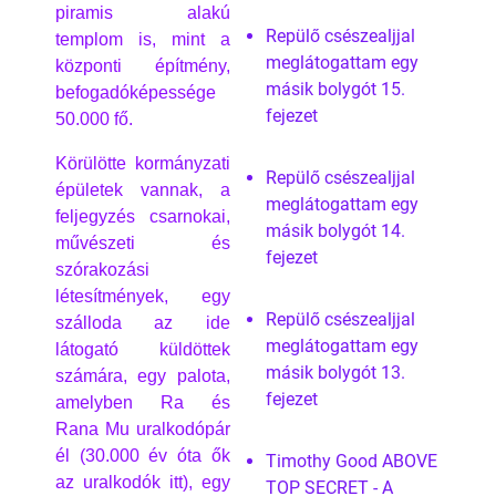
piramis alakú
Repülő csészealjjal
templom is, mint a
meglátogattam egy
központi építmény,
másik bolygót 15.
befogadóképessége
fejezet
50.000 fő.
Körülötte kormányzati
Repülő csészealjjal
épületek vannak, a
meglátogattam egy
feljegyzés csarnokai,
másik bolygót 14.
művészeti és
fejezet
szórakozási
létesítmények, egy
Repülő csészealjjal
szálloda az ide
meglátogattam egy
látogató küldöttek
másik bolygót 13.
számára, egy palota,
fejezet
amelyben Ra és
Rana Mu uralkodópár
él (30.000 év óta ők
Timothy Good ABOVE
az uralkodók itt), egy
TOP SECRET - A