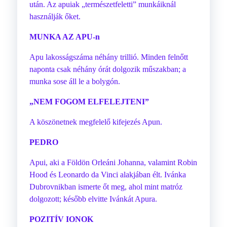
után. Az apuiak „természetfeletti” munkáiknál
használják őket.
MUNKA AZ APU-n
Apu lakosságszáma néhány trillió. Minden felnőtt
naponta csak néhány órát dolgozik műszakban; a
munka sose áll le a bolygón.
„NEM FOGOM ELFELEJTENI”
A köszönetnek megfelelő kifejezés Apun.
PEDRO
Apui, aki a Földön Orleáni Johanna, valamint Robin
Hood és Leonardo da Vinci alakjában élt. Ivánka
Dubrovnikban ismerte őt meg, ahol mint matróz
dolgozott; később elvitte Ivánkát Apura.
POZITÍV IONOK