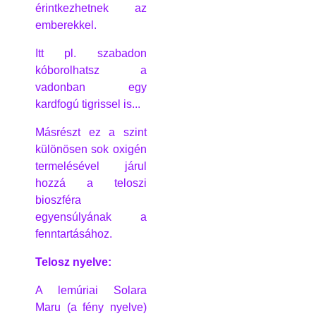
érintkezhetnek az
emberekkel.
Itt pl. szabadon
kóborolhatsz a
vadonban egy
kardfogú tigrissel is...
Másrészt ez a szint
különösen sok oxigén
termelésével járul
hozzá a teloszi
bioszféra
egyensúlyának a
fenntartásához.
Telosz nyelve:
A lemúriai Solara
Maru (a fény nyelve)