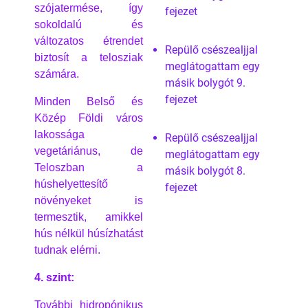
szójatermése, így
fejezet
sokoldalú és
változatos étrendet
Repülő csészealjjal
biztosít a telosziak
meglátogattam egy
számára.
másik bolygót 9.
fejezet
Minden Belső és
Közép Földi város
lakossága
Repülő csészealjjal
vegetáriánus, de
meglátogattam egy
Teloszban a
másik bolygót 8.
húshelyettesítő
fejezet
növényeket is
termesztik, amikkel
hús nélkül húsízhatást
tudnak elérni.
4. szint:
További hidropónikus