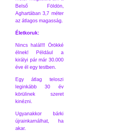
Belső Földön,
Aghartában 3,7 méter
az átlagos magasság.
Életkoruk:
Nincs halál!!! Örökké
élnek! Például a
királyi pár már 30.000
éve él egy testben.
Egy átlag teloszi
leginkább 30 év
körülinek szeret
kinézni.
Ugyanakkor bárki
újrainkarnálhat, ha
akar.