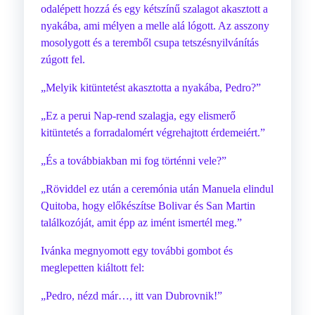
odalépett hozzá és egy kétszínű szalagot akasztott a
nyakába, ami mélyen a melle alá lógott. Az asszony
mosolygott és a teremből csupa tetszésnyilvánítás
zúgott fel.
„Melyik kitüntetést akasztotta a nyakába, Pedro?”
„Ez a perui Nap-rend szalagja, egy elismerő
kitüntetés a forradalomért végrehajtott érdemeiért.”
„És a továbbiakban mi fog történni vele?”
„Röviddel ez után a ceremónia után Manuela elindul
Quitoba, hogy előkészítse Bolivar és San Martin
találkozóját, amit épp az imént ismertél meg.”
Ivánka megnyomott egy további gombot és
meglepetten kiáltott fel:
„Pedro, nézd már…, itt van Dubrovnik!”