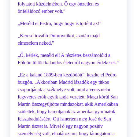
folytatott küzdelmében. Ő egy önzetlen és
önfeláldozó ember volt.”
„Meséld el Pedro, hogy hogy is történt az!”
„Keresd tovább Dubrovnikot, azután majd
elmesélem neked.”
„Ó, kérlek, meséld el! A részletes beszámolóid a
Földön töltött kalandos életedről nagyon érdekesek.”
„Ez a kaland 1809-ben kezdődött”, kezdte el Pedro
buzgón. „Akkoriban Madrid lázadók egy titkos
csoportjának a székhelye volt, amit a venezuelai
fegyveres erők egyik tagja vezetett. Maga körül San
Martin összegyűjtötte mindazokat, akik Amerikában
születtek, hogy harcoljanak az amerikai gyarmatok
felszabadulásáért. Ott ismertem meg José de San
Martin tisztet is. Mivel ő egy nagyon pozitív
személyiség volt, elhatároztam, hogy támogatom a