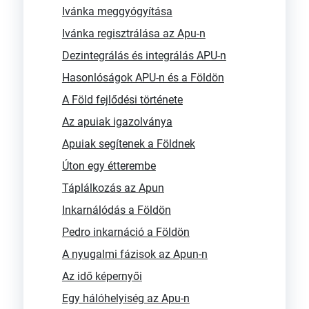
Ivánka meggyógyítása
Ivánka regisztrálása az Apu-n
Dezintegrálás és integrálás APU-n
Hasonlóságok APU-n és a Földön
A Föld fejlődési története
Az apuiak igazolványa
Apuiak segítenek a Földnek
Úton egy étterembe
Táplálkozás az Apun
Inkarnálódás a Földön
Pedro inkarnáció a Földön
A nyugalmi fázisok az Apun-n
Az idő képernyői
Egy hálóhelyiség az Apu-n