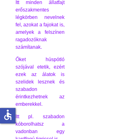
Itt minden állatfajt
erőszakmentes
légkörben nevelnek
fel, azokat a fajokat is,
amelyek a felszínen
ragadozóknak
számítanak.
Őket húspótló
szójával etetik, ezért
ezek az álatok is
szelidek lesznek és
szabadon
érintkezhetnek az
emberekkel.
accessible
Itt pl. szabadon
kóborolhatsz a
vadonban egy
kardfogú tigrissel is...