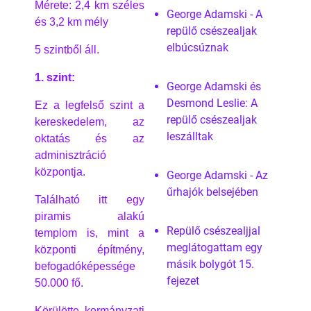
Mérete: 2,4 km széles
George Adamski - A
és 3,2 km mély
repülő csészealjak
elbúcsúznak
5 szintből áll.
1. szint:
George Adamski és
Desmond Leslie: A
Ez a legfelső szint a
repülő csészealjak
kereskedelem, az
leszálltak
oktatás és az
adminisztráció
központja.
George Adamski - Az
űrhajók belsejében
Található itt egy
piramis alakú
Repülő csészealjjal
templom is, mint a
meglátogattam egy
központi építmény,
másik bolygót 15.
befogadóképessége
fejezet
50.000 fő.
Körülötte kormányzati