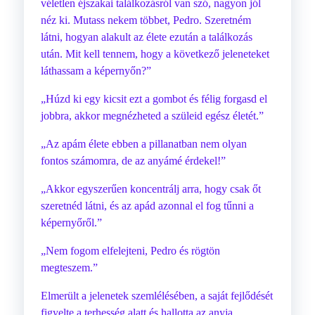
véletlen éjszakai találkozásról van szó, nagyon jól
néz ki. Mutass nekem többet, Pedro. Szeretném
látni, hogyan alakult az élete ezután a találkozás
után. Mit kell tennem, hogy a következő jeleneteket
láthassam a képernyőn?”
„Húzd ki egy kicsit ezt a gombot és félig forgasd el
jobbra, akkor megnézheted a szüleid egész életét.”
„Az apám élete ebben a pillanatban nem olyan
fontos számomra, de az anyámé érdekel!”
„Akkor egyszerűen koncentrálj arra, hogy csak őt
szeretnéd látni, és az apád azonnal el fog tűnni a
képernyőről.”
„Nem fogom elfelejteni, Pedro és rögtön
megteszem.”
Elmerült a jelenetek szemlélésében, a saját fejlődését
figyelte a terhesség alatt és hallotta az anyja