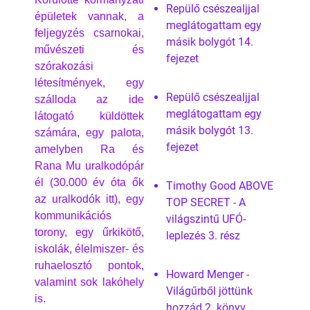
Repülő csészealjjal
épületek vannak, a
meglátogattam egy
feljegyzés csarnokai,
másik bolygót 14.
művészeti és
fejezet
szórakozási
létesítmények, egy
Repülő csészealjjal
szálloda az ide
meglátogattam egy
látogató küldöttek
másik bolygót 13.
számára, egy palota,
fejezet
amelyben Ra és
Rana Mu uralkodópár
él (30.000 év óta ők
Timothy Good ABOVE
az uralkodók itt), egy
TOP SECRET - A
kommunikációs
világszintű UFÓ-
torony, egy űrkikötő,
leplezés 3. rész
iskolák, élelmiszer- és
ruhaelosztó pontok,
Howard Menger -
valamint sok lakóhely
Világűrből jöttünk
is.
hozzád 2. könyv