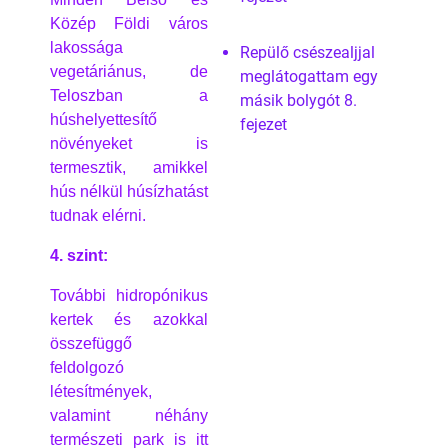
Közép Földi város
lakossága
Repülő csészealjjal
vegetáriánus, de
meglátogattam egy
Teloszban a
másik bolygót 8.
húshelyettesítő
fejezet
növényeket is
termesztik, amikkel
hús nélkül húsízhatást
tudnak elérni.
4. szint:
További hidropónikus
kertek és azokkal
összefüggő
feldolgozó
létesítmények,
valamint néhány
természeti park is itt