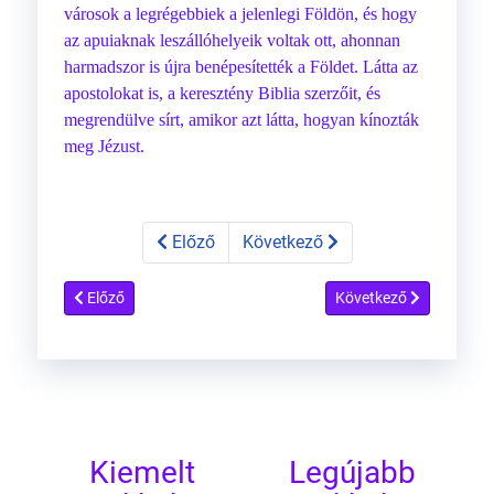
városok a legrégebbiek a jelenlegi Földön, és hogy
az apuiaknak leszállóhelyeik voltak ott, ahonnan
harmadszor is újra benépesítették a Földet. Látta az
apostolokat is, a keresztény Biblia szerzőit, és
megrendülve sírt, amikor azt látta, hogyan kínozták
meg Jézust.
Előző
Következő
Előző cikk: 170 óra földönkívüliekkel
Következő cikk: Utazás
Előző
Következő
Kiemelt
Legújabb