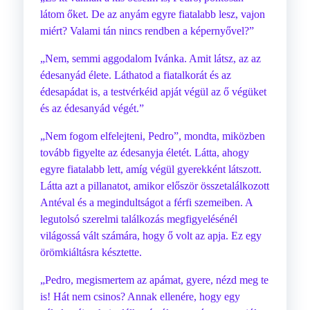
látom őket. De az anyám egyre fiatalabb lesz, vajon
miért? Valami tán nincs rendben a képernyővel?”
„Nem, semmi aggodalom Ivánka. Amit látsz, az az
édesanyád élete. Láthatod a fiatalkorát és az
édesapádat is, a testvérkéid apját végül az ő végüket
és az édesanyád végét.”
„Nem fogom elfelejteni, Pedro”, mondta, miközben
tovább figyelte az édesanyja életét. Látta, ahogy
egyre fiatalabb lett, amíg végül gyerekként látszott.
Látta azt a pillanatot, amikor először összetalálkozott
Antéval és a megindultságot a férfi szemeiben. A
legutolsó szerelmi találkozás megfigyelésénél
világossá vált számára, hogy ő volt az apja. Ez egy
örömkiáltásra késztette.
„Pedro, megismertem az apámat, gyere, nézd meg te
is! Hát nem csinos? Annak ellenére, hogy egy