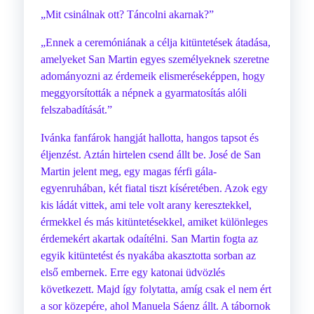
„Mit csinálnak ott? Táncolni akarnak?”
„Ennek a ceremóniának a célja kitüntetések átadása,
amelyeket San Martin egyes személyeknek szeretne
adományozni az érdemeik elismeréseképpen, hogy
meggyorsították a népnek a gyarmatosítás alóli
felszabadítását.”
Ivánka fanfárok hangját hallotta, hangos tapsot és
éljenzést. Aztán hirtelen csend állt be. José de San
Martin jelent meg, egy magas férfi gála-
egyenruhában, két fiatal tiszt kíséretében. Azok egy
kis ládát vittek, ami tele volt arany keresztekkel,
érmekkel és más kitüntetésekkel, amiket különleges
érdemekért akartak odaítélni. San Martin fogta az
egyik kitüntetést és nyakába akasztotta sorban az
első embernek. Erre egy katonai üdvözlés
következett. Majd így folytatta, amíg csak el nem ért
a sor közepére, ahol Manuela Sáenz állt. A tábornok