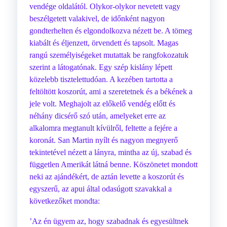
vendége oldalától. Olykor-olykor nevetett vagy
beszélgetett valakivel, de időnként nagyon
gondterhelten és elgondolkozva nézett be. A tömeg
kiabált és éljenzett, örvendett és tapsolt. Magas
rangú személyiségeket mutattak be rangfokozatuk
szerint a látogatónak. Egy szép kislány lépett
közelebb tisztelettudóan. A kezében tartotta a
feltöltött koszorút, ami a szeretetnek és a békének a
jele volt. Meghajolt az előkelő vendég előtt és
néhány dicsérő szó után, amelyeket erre az
alkalomra megtanult kívülről, feltette a fejére a
koronát. San Martin nyílt és nagyon megnyerő
tekintetével nézett a lányra, mintha az új, szabad és
független Amerikát látná benne. Köszönetet mondott
neki az ajándékért, de aztán levette a koszorút és
egyszerű, az apui által odasúgott szavakkal a
következőket mondta:
’Az én ügyem az, hogy szabadnak és egyesültnek