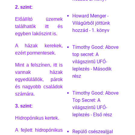
2. szint:
Howard Menger -
Előállító üzemek
Világűrből jöttünk
találhatók itt és
hozzád - 1. könyv
egyben lakószint is.
A házak kerekek,
Timothy Good: Above
ezért pormentesek.
top secret: A
világszintű UFÓ-
Mint a felszínen, itt is
leplezés - Második
vannak házak
rész
egyedülállók, párok
és nagyobb családok
Timothy Good: Above
számára.
Top Secret: A
3. szint:
világszintű UFÓ-
leplezés - Első rész
Hidropónikus kertek.
A fejlett hidropónikus
Repülő csészealjjal