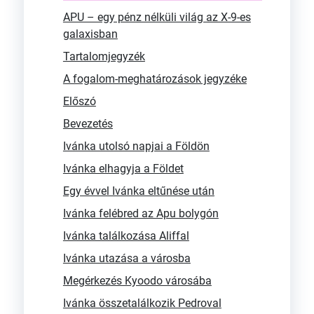
APU – egy pénz nélküli világ az X-9-es
galaxisban
Tartalomjegyzék
A fogalom-meghatározások jegyzéke
Előszó
Bevezetés
Ivánka utolsó napjai a Földön
Ivánka elhagyja a Földet
Egy évvel Ivánka eltűnése után
Ivánka felébred az Apu bolygón
Ivánka találkozása Aliffal
Ivánka utazása a városba
Megérkezés Kyoodo városába
Ivánka összetalálkozik Pedroval