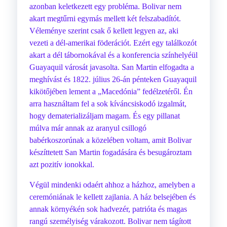
azonban keletkezett egy probléma. Bolivar nem
akart megtűrni egymás mellett két felszabadítót.
Véleménye szerint csak ő kellett legyen az, aki
vezeti a dél-amerikai föderációt. Ezért egy találkozót
akart a dél tábornokával és a konferencia színhelyéül
Guayaquil városát javasolta. San Martin elfogadta a
meghívást és 1822. július 26-án pénteken Guayaquil
kikötőjében lement a „Macedónia” fedélzetéről. Én
arra használtam fel a sok kíváncsiskodó izgalmát,
hogy dematerializáljam magam. És egy pillanat
múlva már annak az aranyul csillogó
babérkoszorúnak a közelében voltam, amit Bolivar
készíttetett San Martin fogadására és besugároztam
azt pozitív ionokkal.
Végül mindenki odaért ahhoz a házhoz, amelyben a
ceremóniának le kellett zajlania. A ház belsejében és
annak környékén sok hadvezér, patrióta és magas
rangú személyiség várakozott. Bolivar nem tágított