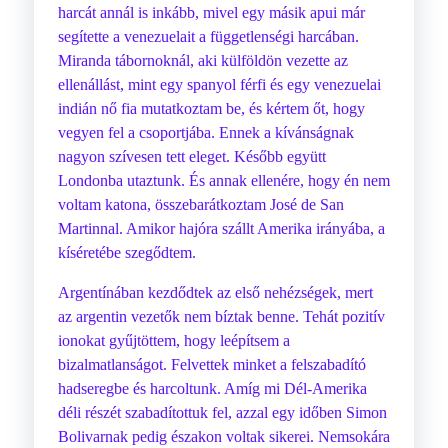
harcát annál is inkább, mivel egy másik apui már
segítette a venezuelait a függetlenségi harcában.
Miranda tábornoknál, aki külföldön vezette az
ellenállást, mint egy spanyol férfi és egy venezuelai
indián nő fia mutatkoztam be, és kértem őt, hogy
vegyen fel a csoportjába. Ennek a kívánságnak
nagyon szívesen tett eleget. Később együtt
Londonba utaztunk. És annak ellenére, hogy én nem
voltam katona, összebarátkoztam José de San
Martinnal. Amikor hajóra szállt Amerika irányába, a
kíséretébe szegődtem.
Argentínában kezdődtek az első nehézségek, mert
az argentin vezetők nem bíztak benne. Tehát pozitív
ionokat gyűjtöttem, hogy leépítsem a
bizalmatlanságot. Felvettek minket a felszabadító
hadseregbe és harcoltunk. Amíg mi Dél-Amerika
déli részét szabadítottuk fel, azzal egy időben Simon
Bolivarnak pedig északon voltak sikerei. Nemsokára