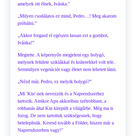
amelyek ott élnek, Ivánka.”
„Milyen csodálatos ez mind, Pedro…! Meg akarom
próbálni.”
„Akkor forgasd el egészen lassan ezt a gombot,
Ivánka!”
Megtette. A képernyőn megjelent egy bolygó,
melynek felülete sziklákkal és kráterekkel volt tele.
Semmilyen vegetációt vagy életet nem lehetett látni.
„Nézd már, Pedro, ez melyik bolygó?”
„Mi 'Kin'-nek nevezzük és a Naprendszerhez
tartozik. Amikor Apu akkoriban szétrobbant, a
robbanás által Kin kirepült a világűrbe. Még ma is
forog. De nem tartottuk szükségesnek, hogy
betelepítsük. Keresd tovább a Földet, hiszen már a
Naprendszerben vagy!”