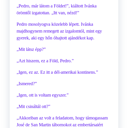
„Pedro, már látom a Földet!”, kiáltott Ivánka
örömtől izgatottan. „Itt van, nézd!”
Pedro mosolyogva közelebb lépett. Ivánka
majdhogynem remegett az izgalomtól, mint egy
gyerek, aki egy hőn óhajtott ajándékot kap.
„Mit látsz épp?”
„Azt hiszem, ez a Föld, Pedro.”
„Igen, ez az. Ez itt a dél-amerikai kontinens.”
„Ismered?”
„Igen, ott is voltam egyszer.”
„Mit csináltál ott?”
„Akkoriban az volt a feladatom, hogy támogassam
José de San Martin tábornokot az embertársaiért