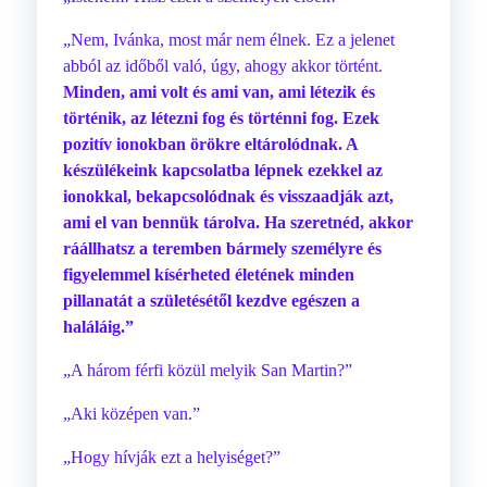
„Nem, Ivánka, most már nem élnek. Ez a jelenet
abból az időből való, úgy, ahogy akkor történt.
Minden, ami volt és ami van, ami létezik és
történik, az létezni fog és történni fog. Ezek
pozitív ionokban örökre eltárolódnak. A
készülékeink kapcsolatba lépnek ezekkel az
ionokkal, bekapcsolódnak és visszaadják azt,
ami el van bennük tárolva. Ha szeretnéd, akkor
ráállhatsz a teremben bármely személyre és
figyelemmel kísérheted életének minden
pillanatát a születésétől kezdve egészen a
haláláig.”
„A három férfi közül melyik San Martin?”
„Aki középen van.”
„Hogy hívják ezt a helyiséget?”