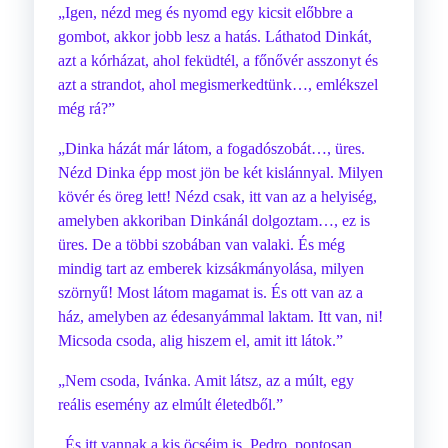
„Igen, nézd meg és nyomd egy kicsit előbbre a
gombot, akkor jobb lesz a hatás. Láthatod Dinkát,
azt a kórházat, ahol feküdtél, a főnővér asszonyt és
azt a strandot, ahol megismerkedtünk…, emlékszel
még rá?”
„Dinka házát már látom, a fogadószobát…, üres.
Nézd Dinka épp most jön be két kislánnyal. Milyen
kövér és öreg lett! Nézd csak, itt van az a helyiség,
amelyben akkoriban Dinkánál dolgoztam…, ez is
üres. De a többi szobában van valaki. És még
mindig tart az emberek kizsákmányolása, milyen
szörnyű! Most látom magamat is. És ott van az a
ház, amelyben az édesanyámmal laktam. Itt van, ni!
Micsoda csoda, alig hiszem el, amit itt látok.”
„Nem csoda, Ivánka. Amit látsz, az a múlt, egy
reális esemény az elmúlt életedből.”
„És itt vannak a kis öcséim is, Pedro, pontosan