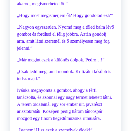
akarod, megismerheted őt.”
„Hogy most megismerjem őt? Hogy gondolod ezt?”
„Nagyon egyszerűen. Nyomd meg a tőled balra lévő
gombot és fordítsd el félig jobbra. Aztán gondolj
arra, amit látni szeretnél és ő személyesen meg fog
jelenni.”
„Már megint ezek a különös dolgok, Pedro…!”
„Csak tedd meg, amit mondok. Kritizálni később is
tudsz majd.”
Ivánka megnyomta a gombot, ahogy a férfi
tanácsolta, és azonnal egy nagy termet lehetett látni.
A terem oldalainál egy sor ember ült, javarészt
arisztokraták. Középen pedig három táncospár
mozgott egy finom hegedűmuzsika ritmusára.
„Istenem! Hisz ezek a személyek élőek!”