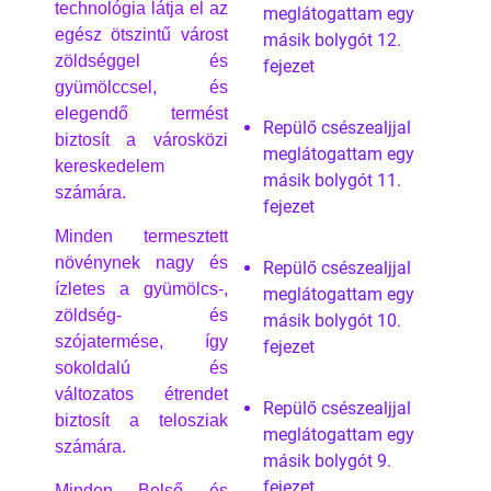
technológia látja el az
meglátogattam egy
egész ötszintű várost
másik bolygót 12.
zöldséggel és
fejezet
gyümölccsel, és
elegendő termést
Repülő csészealjjal
biztosít a városközi
meglátogattam egy
kereskedelem
másik bolygót 11.
számára.
fejezet
Minden termesztett
növénynek nagy és
Repülő csészealjjal
ízletes a gyümölcs-,
meglátogattam egy
zöldség- és
másik bolygót 10.
szójatermése, így
fejezet
sokoldalú és
változatos étrendet
Repülő csészealjjal
biztosít a telosziak
meglátogattam egy
számára.
másik bolygót 9.
fejezet
Minden Belső és