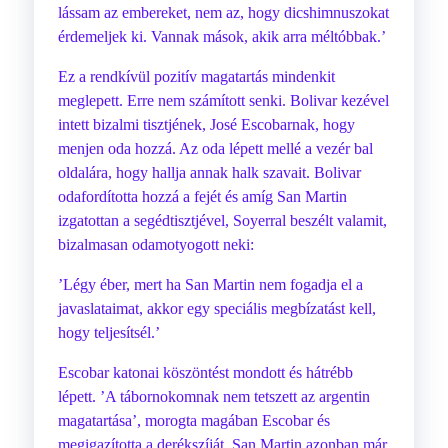
lássam az embereket, nem az, hogy dicshimnuszokat
érdemeljek ki. Vannak mások, akik arra méltóbbak.’
Ez a rendkívül pozitív magatartás mindenkit
meglepett. Erre nem számított senki. Bolivar kezével
intett bizalmi tisztjének, José Escobarnak, hogy
menjen oda hozzá. Az oda lépett mellé a vezér bal
oldalára, hogy hallja annak halk szavait. Bolivar
odafordította hozzá a fejét és amíg San Martin
izgatottan a segédtisztjével, Soyerral beszélt valamit,
bizalmasan odamotyogott neki:
’Légy éber, mert ha San Martin nem fogadja el a
javaslataimat, akkor egy speciális megbízatást kell,
hogy teljesítsél.’
Escobar katonai köszöntést mondott és hátrébb
lépett. ’A tábornokomnak nem tetszett az argentin
magatartása’, morogta magában Escobar és
megigazította a derékszíját. San Martin azonban már