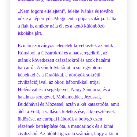
„Nem fogom elfelejteni”, felelte Ivánka és tovább
nézte a képernyőt. Megjelent a pópa családja. Látta
a fiait is, amikor nála élt és a kettő különböző
iskolába járt.
Ezután szórványos jelenetek következtek az antik
Rómából, a Cézárokról és a hadseregeikről, az
utánuk következett császárokról és azok hatalmi
harcairól. Aztán folytatódott a sor egyiptomi
képekkel és a fáraókkal, a görögök sokrétű
civilizációjával, az ókori háborúkkal, trójai
Helénával és a segédjeivel, Nagy Sándorral és a
hatalmas seregével, Mohameddel, Jézussal,
Buddhával és Mózessel; aztán a két katasztrófa, amit
átélt a Föld, a vallások keletkezése, a keresztények
üldözése, az európai háborúk a bolygó ezen
részének betelepítése óta, a mandarinok és a kínai
civilizáció. Az utóbbi igazolta számára, hogy a kínai