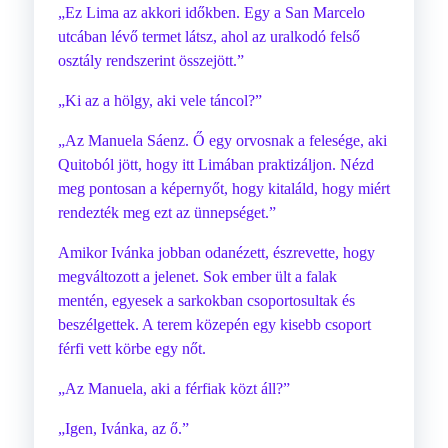
„Ez Lima az akkori időkben. Egy a San Marcelo
utcában lévő termet látsz, ahol az uralkodó felső
osztály rendszerint összejött.”
„Ki az a hölgy, aki vele táncol?”
„Az Manuela Sáenz. Ő egy orvosnak a felesége, aki
Quitoból jött, hogy itt Limában praktizáljon. Nézd
meg pontosan a képernyőt, hogy kitaláld, hogy miért
rendezték meg ezt az ünnepséget.”
Amikor Ivánka jobban odanézett, észrevette, hogy
megváltozott a jelenet. Sok ember ült a falak
mentén, egyesek a sarkokban csoportosultak és
beszélgettek. A terem közepén egy kisebb csoport
férfi vett körbe egy nőt.
„Az Manuela, aki a férfiak közt áll?”
„Igen, Ivánka, az ő.”