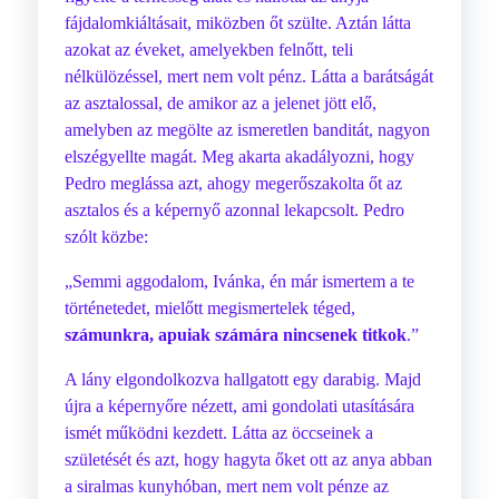
fájdalomkiáltásait, miközben őt szülte. Aztán látta
azokat az éveket, amelyekben felnőtt, teli
nélkülözéssel, mert nem volt pénz. Látta a barátságát
az asztalossal, de amikor az a jelenet jött elő,
amelyben az megölte az ismeretlen banditát, nagyon
elszégyellte magát. Meg akarta akadályozni, hogy
Pedro meglássa azt, ahogy megerőszakolta őt az
asztalos és a képernyő azonnal lekapcsolt. Pedro
szólt közbe:
„Semmi aggodalom, Ivánka, én már ismertem a te
történetedet, mielőtt megismertelek téged,
számunkra, apuiak számára nincsenek titkok
.”
A lány elgondolkozva hallgatott egy darabig. Majd
újra a képernyőre nézett, ami gondolati utasítására
ismét működni kezdett. Látta az öccseinek a
születését és azt, hogy hagyta őket ott az anya abban
a siralmas kunyhóban, mert nem volt pénze az