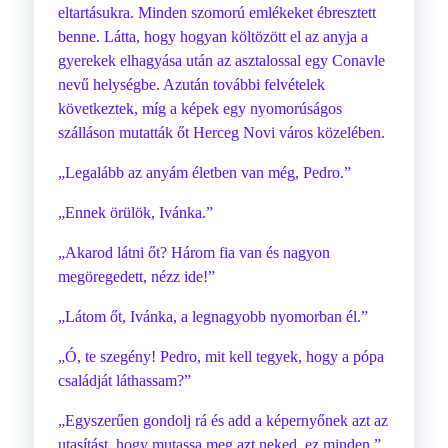
eltartásukra. Minden szomorú emlékeket ébresztett
benne. Látta, hogy hogyan költözött el az anyja a
gyerekek elhagyása után az asztalossal egy Conavle
nevű helységbe. Azután további felvételek
következtek, míg a képek egy nyomorúságos
szálláson mutatták őt Herceg Novi város közelében.
„Legalább az anyám életben van még, Pedro.”
„Ennek örülök, Ivánka.”
„Akarod látni őt? Három fia van és nagyon
megöregedett, nézz ide!”
„Látom őt, Ivánka, a legnagyobb nyomorban él.”
„Ó, te szegény! Pedro, mit kell tegyek, hogy a pópa
családját láthassam?”
„Egyszerűen gondolj rá és add a képernyőnek azt az
utasítást, hogy mutassa meg azt neked, ez minden.”