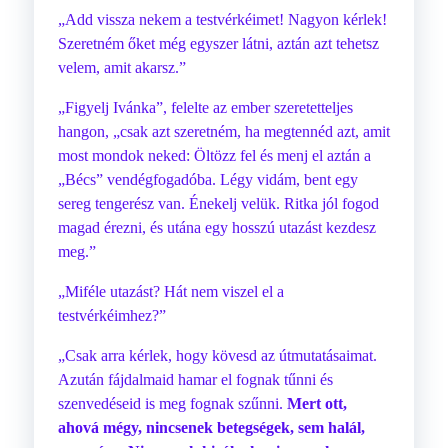
„Add vissza nekem a testvérkéimet! Nagyon kérlek!
Szeretném őket még egyszer látni, aztán azt tehetsz
velem, amit akarsz.”
„Figyelj Ivánka”, felelte az ember szeretetteljes
hangon, „csak azt szeretném, ha megtennéd azt, amit
most mondok neked: Öltözz fel és menj el aztán a
„Bécs” vendégfogadóba. Légy vidám, bent egy
sereg tengerész van. Énekelj velük. Ritka jól fogod
magad érezni, és utána egy hosszú utazást kezdesz
meg.”
„Miféle utazást? Hát nem viszel el a
testvérkéimhez?”
„Csak arra kérlek, hogy kövesd az útmutatásaimat.
Azután fájdalmaid hamar el fognak tűnni és
szenvedéseid is meg fognak szűnni.
Mert ott,
ahová mégy, nincsenek betegségek, sem halál,