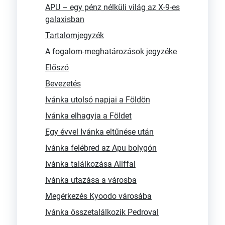
APU – egy pénz nélküli világ az X-9-es
galaxisban
Tartalomjegyzék
A fogalom-meghatározások jegyzéke
Előszó
Bevezetés
Ivánka utolsó napjai a Földön
Ivánka elhagyja a Földet
Egy évvel Ivánka eltűnése után
Ivánka felébred az Apu bolygón
Ivánka találkozása Aliffal
Ivánka utazása a városba
Megérkezés Kyoodo városába
Ivánka összetalálkozik Pedroval