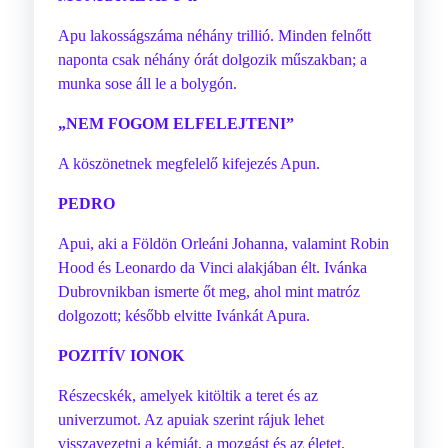
Apu lakosságszáma néhány trillió. Minden felnőtt
naponta csak néhány órát dolgozik műszakban; a
munka sose áll le a bolygón.
„NEM FOGOM ELFELEJTENI”
A köszönetnek megfelelő kifejezés Apun.
PEDRO
Apui, aki a Földön Orleáni Johanna, valamint Robin
Hood és Leonardo da Vinci alakjában élt. Ivánka
Dubrovnikban ismerte őt meg, ahol mint matróz
dolgozott; később elvitte Ivánkát Apura.
POZITÍV IONOK
Részecskék, amelyek kitöltik a teret és az
univerzumot. Az apuiak szerint rájuk lehet
visszavezetni a kémiát, a mozgást és az életet.