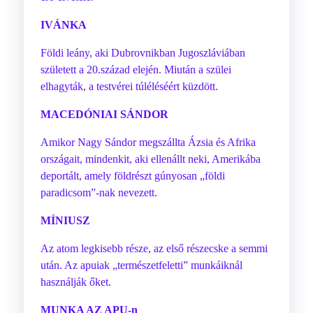
IVÁNKA
Földi leány, aki Dubrovnikban Jugoszláviában
született a 20.század elején. Miután a szülei
elhagyták, a testvérei túléléséért küzdött.
MACEDÓNIAI SÁNDOR
Amikor Nagy Sándor megszállta Ázsia és Afrika
országait, mindenkit, aki ellenállt neki, Amerikába
deportált, amely földrészt gúnyosan „földi
paradicsom”-nak nevezett.
MÍNIUSZ
Az atom legkisebb része, az első részecske a semmi
után. Az apuiak „természetfeletti” munkáiknál
használják őket.
MUNKA AZ APU-n