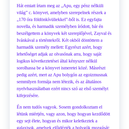
Hát emiatt írtam meg az „Apu, egy pénz nélküli
világ” c. könyvet, amelyben szerepelnek részek a
„170 óra földönkívüliekkel”-ből is. Ez egyfajta
novella, és harmadik személyben íródott, bár én
beszélgettem a könyvek két szereplőjével, Zayval és
Ivánkával a történtekről. Két okból döntöttem a
harmadik személy mellett: Egyrészt azért, hogy
lehetőséget adjak az olvasónak arra, hogy saját
logikus következtetései által kényszer nélkül
sorolhassa be a könyvet ismeretei közé. Másrészt
pedig azért, mert az Apu bolygón az egoizmusnak
semmilyen formája nem létezik, és az általános
nyelvhasználatban ezért nincs szó az első személyt
kifejezésére.
Én nem tudós vagyok. Sosem gondolkoztam el
létünk miértjén, vagy azon, hogy hogyan kezdődött
egy sejt élete, hogyan és mikor keletkeztek a
galaxisok, amelyek előidézték a bolygók mozgását;