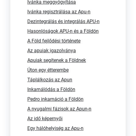
Ivánka meggyógyítása
Ivánka regisztrálása az Apu-n
Dezintegrálás és integrálás APU-n
Hasonlóságok APU-n és a Földön
A Föld fejlődési története
Az apuiak igazolványa
Apuiak segítenek a Földnek
Úton egy étterembe
Táplálkozás az Apun
Inkarnálódás a Földön
Pedro inkarnáció a Földön
A nyugalmi fázisok az Apun-n
Az idő képernyői
Egy hálóhelyiség az Apu-n