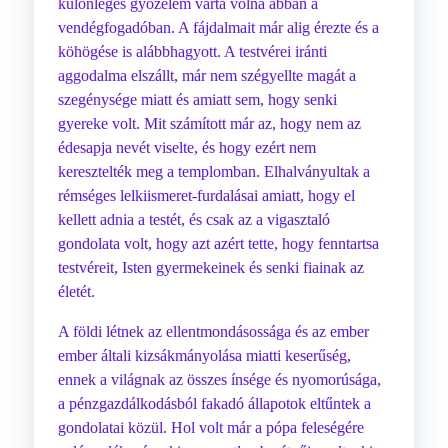
különleges győzelem várta volna abban a
vendégfogadóban. A fájdalmait már alig érezte és a
köhögése is alábbhagyott. A testvérei iránti
aggodalma elszállt, már nem szégyellte magát a
szegénysége miatt és amiatt sem, hogy senki
gyereke volt. Mit számított már az, hogy nem az
édesapja nevét viselte, és hogy ezért nem
keresztelték meg a templomban. Elhalványultak a
rémséges lelkiismeret-furdalásai amiatt, hogy el
kellett adnia a testét, és csak az a vigasztaló
gondolata volt, hogy azt azért tette, hogy fenntartsa
testvéreit, Isten gyermekeinek és senki fiainak az
életét.
A földi létnek az ellentmondásossága és az ember
ember általi kizsákmányolása miatti keserűség,
ennek a világnak az összes ínsége és nyomorúsága,
a pénzgazdálkodásból fakadó állapotok eltűntek a
gondolatai közül. Hol volt már a pópa feleségére