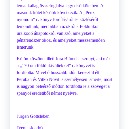
tematikailag összefoglalva egy első kötetben. A
második kötet később következik. A „Pénz
nyomora” c. könyv fordításáról és közléséről
lemondtunk, mert abban azokról a Földünkön
uralkodó állapotokról van szó, amelyeket a
pénzrendszer okoz, és amelyeket messzemenően
ismerünk.
Külön köszönet illeti Jora Blümel asszonyt, aki már
a „170 óra földönkívüliekkel” c. könyvet is
fordította. Mivel ő hosszabb időn keresztül élt
Peruban és Vitko Novit is személyesen ismerte, most
is nagyon beleérző módon fordította le a szöveget a
spanyol eredetiből német nyelvre.
Jürgen Gottsleben
(Ventla-kiadó)