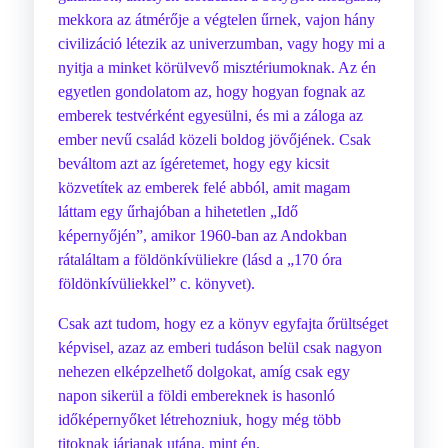
mekkora az átmérője a végtelen űrnek, vajon hány
civilizáció létezik az univerzumban, vagy hogy mi a
nyitja a minket körülvevő misztériumoknak. Az én
egyetlen gondolatom az, hogy hogyan fognak az
emberek testvérként egyesülni, és mi a záloga az
ember nevű család közeli boldog jövőjének. Csak
beváltom azt az ígéretemet, hogy egy kicsit
közvetítek az emberek felé abból, amit magam
láttam egy űrhajóban a hihetetlen „Idő
képernyőjén”, amikor 1960-ban az Andokban
rátaláltam a földönkívüliekre (lásd a „170 óra
földönkívüliekkel” c. könyvet).
Csak azt tudom, hogy ez a könyv egyfajta őrültséget
képvisel, azaz az emberi tudáson belül csak nagyon
nehezen elképzelhető dolgokat, amíg csak egy
napon sikerül a földi embereknek is hasonló
időképernyőket létrehozniuk, hogy még több
titoknak járjanak utána, mint én.