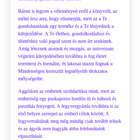
Bármi is legyen a véleményed erről a könyvről, az
méltó lesz arra, hogy elismerjük, mert az a Te
gondolataidnak egy terméke és a Te lényednek a
kifejeződése. A Te élethez, gondolkodáshoz és
döntéshez való jogod szent és nem árt senkinek.
Amíg léteznek atomok és mozgás, az univerzum
végtelen kiterjedésében továbbra is fog életet
teremteni és formálni, és lakosai utazni fognak a
Mindenségen keresztül legmélyebb titokzatos
mélységeibe.
Aggódom az emberek szolidaritása miatt, mert az
emberiség egy puskaporos hordón ül és háború és
pusztítás fenyegeti. A fegyvergyártás továbbra is az
első helyen szerepel az emberi célok között. A
fegyverraktárak meg még mindig csak tovább telnek
és az ágyúk nem hagyják abba felebarátaink
elpusztítását.