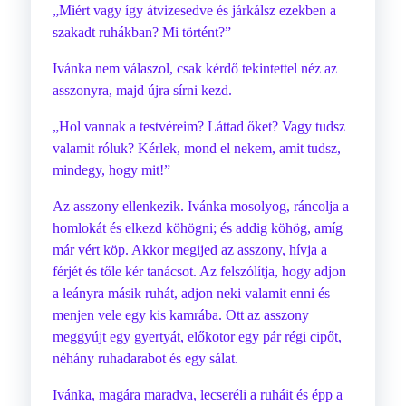
„Miért vagy így átvizesedve és járkálsz ezekben a
szakadt ruhákban? Mi történt?”
Ivánka nem válaszol, csak kérdő tekintettel néz az
asszonyra, majd újra sírni kezd.
„Hol vannak a testvéreim? Láttad őket? Vagy tudsz
valamit róluk? Kérlek, mond el nekem, amit tudsz,
mindegy, hogy mit!”
Az asszony ellenkezik. Ivánka mosolyog, ráncolja a
homlokát és elkezd köhögni; és addig köhög, amíg
már vért köp. Akkor megijed az asszony, hívja a
férjét és tőle kér tanácsot. Az felszólítja, hogy adjon
a leányra másik ruhát, adjon neki valamit enni és
menjen vele egy kis kamrába. Ott az asszony
meggyújt egy gyertyát, előkotor egy pár régi cipőt,
néhány ruhadarabot és egy sálat.
Ivánka, magára maradva, lecseréli a ruháit és épp a