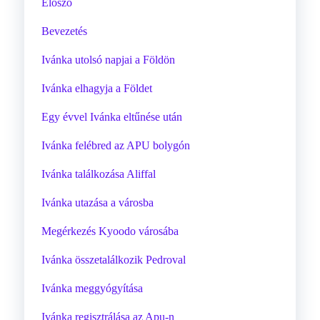
Előszó
Bevezetés
Ivánka utolsó napjai a Földön
Ivánka elhagyja a Földet
Egy évvel Ivánka eltűnése után
Ivánka felébred az APU bolygón
Ivánka találkozása Aliffal
Ivánka utazása a városba
Megérkezés Kyoodo városába
Ivánka összetalálkozik Pedroval
Ivánka meggyógyítása
Ivánka regisztrálása az Apu-n