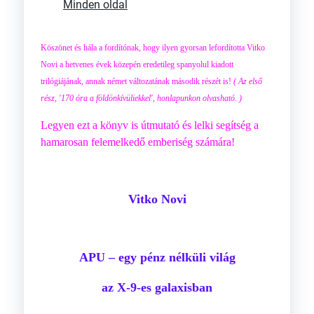
Minden oldal
Köszönet és hála a fordítónak, hogy ilyen gyorsan lefordította Vitko
Novi a hetvenes évek közepén eredetileg spanyolul kiadott
trilógiájának, annak német változatának második részét is!
( Az első
rész, '170 óra a földönkívüliekkel', honlapunkon olvasható. )
Legyen ezt a könyv is útmutató és lelki segítség a
hamarosan felemelkedő emberiség számára!
Vitko Novi
APU – egy pénz nélküli világ
az X-9-es galaxisban