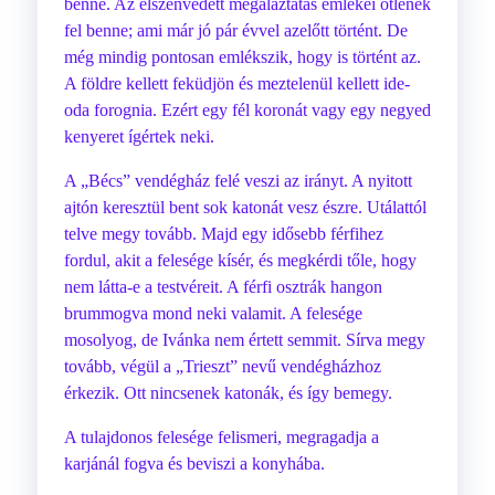
benne. Az elszenvedett megaláztatás emlékei ötlenek
fel benne; ami már jó pár évvel azelőtt történt. De
még mindig pontosan emlékszik, hogy is történt az.
A földre kellett feküdjön és meztelenül kellett ide-
oda forognia. Ezért egy fél koronát vagy egy negyed
kenyeret ígértek neki.
A „Bécs” vendégház felé veszi az irányt. A nyitott
ajtón keresztül bent sok katonát vesz észre. Utálattól
telve megy tovább. Majd egy idősebb férfihez
fordul, akit a felesége kísér, és megkérdi tőle, hogy
nem látta-e a testvéreit. A férfi osztrák hangon
brummogva mond neki valamit. A felesége
mosolyog, de Ivánka nem értett semmit. Sírva megy
tovább, végül a „Trieszt” nevű vendégházhoz
érkezik. Ott nincsenek katonák, és így bemegy.
A tulajdonos felesége felismeri, megragadja a
karjánál fogva és beviszi a konyhába.