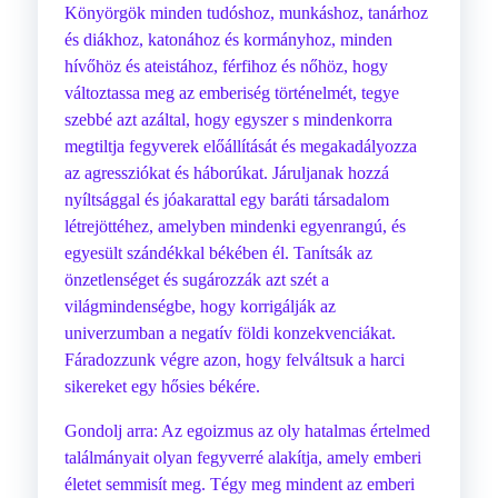
Könyörgök minden tudóshoz, munkáshoz, tanárhoz
és diákhoz, katonához és kormányhoz, minden
hívőhöz és ateistához, férfihoz és nőhöz, hogy
változtassa meg az emberiség történelmét, tegye
szebbé azt azáltal, hogy egyszer s mindenkorra
megtiltja fegyverek előállítását és megakadályozza
az agressziókat és háborúkat. Járuljanak hozzá
nyíltsággal és jóakarattal egy baráti társadalom
létrejöttéhez, amelyben mindenki egyenrangú, és
egyesült szándékkal békében él. Tanítsák az
önzetlenséget és sugározzák azt szét a
világmindenségbe, hogy korrigálják az
univerzumban a negatív földi konzekvenciákat.
Fáradozzunk végre azon, hogy felváltsuk a harci
sikereket egy hősies békére.
Gondolj arra: Az egoizmus az oly hatalmas értelmed
találmányait olyan fegyverré alakítja, amely emberi
életet semmisít meg. Tégy meg mindent az emberi