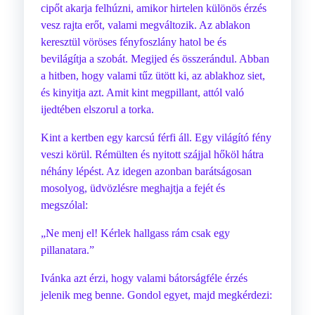
cipőt akarja felhúzni, amikor hirtelen különös érzés
vesz rajta erőt, valami megváltozik. Az ablakon
keresztül vöröses fényfoszlány hatol be és
bevilágítja a szobát. Megijed és összerándul. Abban
a hitben, hogy valami tűz ütött ki, az ablakhoz siet,
és kinyitja azt. Amit kint megpillant, attól való
ijedtében elszorul a torka.
Kint a kertben egy karcsú férfi áll. Egy világító fény
veszi körül. Rémülten és nyitott szájjal hőköl hátra
néhány lépést. Az idegen azonban barátságosan
mosolyog, üdvözlésre meghajtja a fejét és
megszólal:
„Ne menj el! Kérlek hallgass rám csak egy
pillanatara.”
Ivánka azt érzi, hogy valami bátorságféle érzés
jelenik meg benne. Gondol egyet, majd megkérdezi: