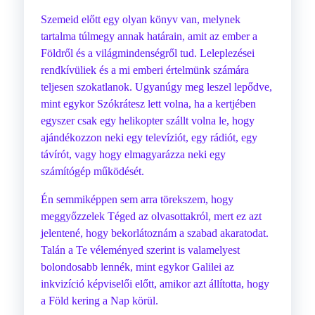
Szemeid előtt egy olyan könyv van, melynek
tartalma túlmegy annak határain, amit az ember a
Földről és a világmindenségről tud. Leleplezései
rendkívüliek és a mi emberi értelmünk számára
teljesen szokatlanok. Ugyanúgy meg leszel lepődve,
mint egykor Szókrátesz lett volna, ha a kertjében
egyszer csak egy helikopter szállt volna le, hogy
ajándékozzon neki egy televíziót, egy rádiót, egy
távírót, vagy hogy elmagyarázza neki egy
számítógép működését.
Én semmiképpen sem arra törekszem, hogy
meggyőzzelek Téged az olvasottakról, mert ez azt
jelentené, hogy bekorlátoznám a szabad akaratodat.
Talán a Te véleményed szerint is valamelyest
bolondosabb lennék, mint egykor Galilei az
inkvizíció képviselői előtt, amikor azt állította, hogy
a Föld kering a Nap körül.