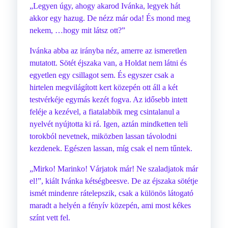
„Legyen úgy, ahogy akarod Ivánka, legyek hát
akkor egy hazug. De nézz már oda! És mond meg
nekem, …hogy mit látsz ott?”
Ivánka abba az irányba néz, amerre az ismeretlen
mutatott. Sötét éjszaka van, a Holdat nem látni és
egyetlen egy csillagot sem. És egyszer csak a
hirtelen megvilágított kert közepén ott áll a két
testvérkéje egymás kezét fogva. Az idősebb intett
feléje a kezével, a fiatalabbik meg csintalanul a
nyelvét nyújtotta ki rá. Igen, aztán mindketten teli
torokból nevetnek, miközben lassan távolodni
kezdenek. Egészen lassan, míg csak el nem tűntek.
„Mirko! Marinko! Várjatok már! Ne szaladjatok már
el!”, kiált Ivánka kétségbeesve. De az éjszaka sötétje
ismét mindenre rátelepszik, csak a különös látogató
maradt a helyén a fényív közepén, ami most kékes
színt vett fel.