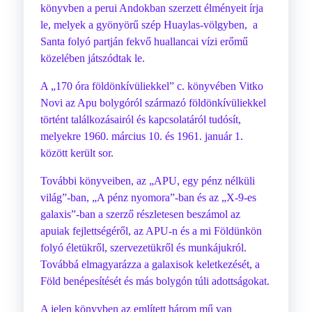
könyvben a perui Andokban szerzett élményeit írja
le, melyek a gyönyörű szép Huaylas-völgyben, a
Santa folyó partján fekvő huallancai vízi erőmű
közelében játszódtak le.
A „170 óra földönkívüliekkel” c. könyvében Vitko
Novi az Apu bolygóról származó földönkívüliekkel
történt találkozásairól és kapcsolatáról tudósít,
melyekre 1960. március 10. és 1961. január 1.
között került sor.
További könyveiben, az „APU, egy pénz nélküli
világ”-ban, „A pénz nyomora”-ban és az „X-9-es
galaxis”-ban a szerző részletesen beszámol az
apuiak fejlettségéről, az APU-n és a mi Földünkön
folyó életükről, szervezetükről és munkájukról.
Továbbá elmagyarázza a galaxisok keletkezését, a
Föld benépesítését és más bolygón túli adottságokat.
A jelen könyvben az említett három mű van