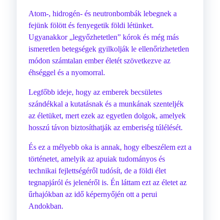
Atom-, hidrogén- és neutronbombák lebegnek a
fejünk fölött és fenyegetik földi létünket.
Ugyanakkor „legyőzhetetlen” kórok és még más
ismeretlen betegségek gyilkolják le ellenőrizhetetlen
módon számtalan ember életét szövetkezve az
éhséggel és a nyomorral.
Legfőbb ideje, hogy az emberek becsületes
szándékkal a kutatásnak és a munkának szenteljék
az életüket, mert ezek az egyetlen dolgok, amelyek
hosszú távon biztosíthatják az emberiség túlélését.
És ez a mélyebb oka is annak, hogy elbeszélem ezt a
történetet, amelyik az apuiak tudományos és
technikai fejlettségéről tudósít, de a földi élet
tegnapjáról és jelenéről is. Én láttam ezt az életet az
űrhajókban az idő képernyőjén ott a perui
Andokban.