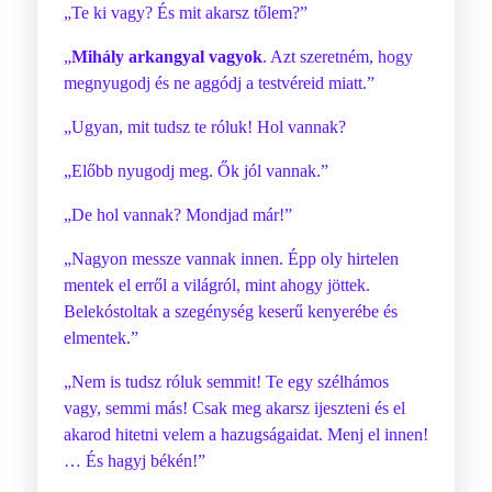
„Te ki vagy? És mit akarsz tőlem?”
„
Mihály arkangyal vagyok
. Azt szeretném, hogy
megnyugodj és ne aggódj a testvéreid miatt.”
„Ugyan, mit tudsz te róluk! Hol vannak?
„Előbb nyugodj meg. Ők jól vannak.”
„De hol vannak? Mondjad már!”
„Nagyon messze vannak innen. Épp oly hirtelen
mentek el erről a világról, mint ahogy jöttek.
Belekóstoltak a szegénység keserű kenyerébe és
elmentek.”
„Nem is tudsz róluk semmit! Te egy szélhámos
vagy, semmi más! Csak meg akarsz ijeszteni és el
akarod hitetni velem a hazugságaidat. Menj el innen!
… És hagyj békén!”