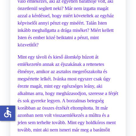
való emlékezés, aki az egyetlen barátnője volt, aki
önzetlenül segített neki? Már nem izgatta magát
azzal a kérdéssel, hogy miért követeltek az egyház
képviselői annyi pénzt egy miséért. Talán Isten
inkább meghallgatta a drága miséket? Miért kellett
Isten és ember közé beiktatni a pénzt, mint
közvetítőt?
Mint egy távoli és kieső álomkép húzott át
emlékezetén annak az éjszakának a rettenetes
élménye, amikor az asztalos megerőszakolta és
megsértette lelkét. Ivánka most egyszer csak úgy
érezte magát, mint egy egészséges leány, aki
alkalmas arra, hogy megházasodjon, szeresse a férjét
és sok gyereke legyen. A borzalmas betegség
korábban az összes érzékét eltompította. Itt már
accessible
azonban nem volt visszaemlékezés a múltra és a
jelen sem terhelte tovább. Mint egy holdkóros ment
tovább, mint aki nem ismeri már meg a barátnőit