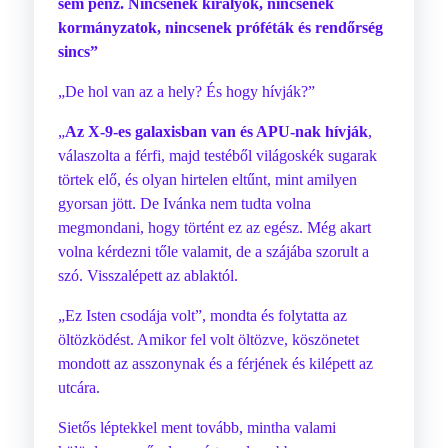
sem pénz. Nincsenek királyok, nincsenek
kormányzatok, nincsenek próféták és rendőrség
sincs”
„De hol van az a hely? És hogy hívják?”
„
Az X-9-es galaxisban van és APU-nak hívják
,
válaszolta a férfi, majd testéből világoskék sugarak
törtek elő, és olyan hirtelen eltűnt, mint amilyen
gyorsan jött. De Ivánka nem tudta volna
megmondani, hogy történt ez az egész. Még akart
volna kérdezni tőle valamit, de a szájába szorult a
szó. Visszalépett az ablaktól.
„Ez Isten csodája volt”, mondta és folytatta az
öltözködést. Amikor fel volt öltözve, köszönetet
mondott az asszonynak és a férjének és kilépett az
utcára.
Sietős léptekkel ment tovább, mintha valami